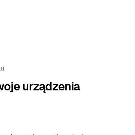
ku
woje urządzenia