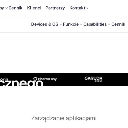
by
Cennik
Klienci
Partnerzy
Kontakt
Devices & OS
Funkcje
Capabilities
Cennik
ecznego
ta.
Zarządzanie aplikacjami
re są jednocześnie bezpieczne? Zmień