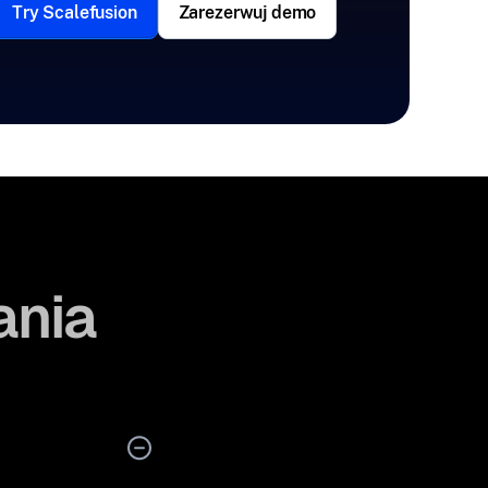
Try Scalefusion
Zarezerwuj demo
ania