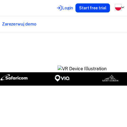
Login
Start free trial
Zarezerwuj demo