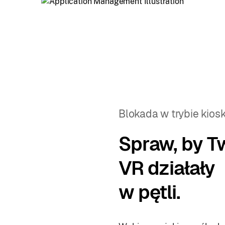
Blokada w trybie kios
Spraw, by T
VR działały
w pętli.