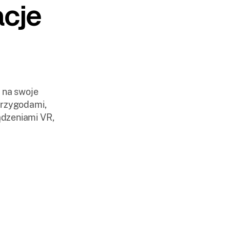
acje
 na swoje
przygodami,
ądzeniami VR,