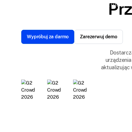
Prz
sposób działania swoich urządzeń VR i utrzymu
wirtualne przygody.
Wypróbuj za darmo
Zarezerwuj demo
Dostarcz
urządzenia
Zaufało nam ponad 12 000 firm na całym świec
aktualizując