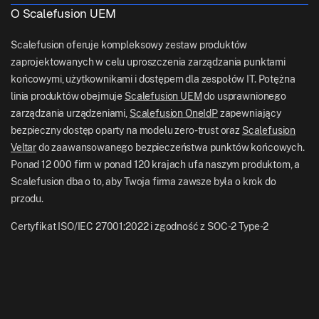
Logistyka
O Scalefusion UEM
Pomoc Techniczna Scalefusion
US: +1-415-650-4500
BFSI
Blog Scalefusion
Scalefusion oferuje kompleksowy zestaw produktów
UK: +44-7520-641664
zaprojektowanych w celu uproszczenia zarządzania punktami
Pokój Prasowy
końcowymi, użytkownikami i dostępem dla zespołów IT. Potężna
NZ: +64-9-888-4315
linia produktów obejmuje
Scalefusion UEM
do usprawnionego
Kariera
India: +91-63694-45500
zarządzania urządzeniami,
Scalefusion OneIdP
zapewniający
bezpieczny dostęp oparty na modelu zero-trust oraz
Scalefusion
Veltar
do zaawansowanego bezpieczeństwa punktów końcowych.
Ponad 12 000 firm w ponad 120 krajach ufa naszym produktom, a
Scalefusion dba o to, aby Twoja firma zawsze była o krok do
przodu.
Certyfikat ISO/IEC 27001:2022 i zgodność z SOC-2 Type-2