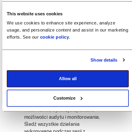
Zmniejsz Ryzyko
This website uses cookies
Bezpieczeństwa
We use cookies to enhance site experience, analyze
usage, and personalize content and assist in our marketing
Przyjmij model bezpieczeństwa zero-
efforts. See our
cookie policy
.
trust dzięki Just-In-Time. Ogranicz czas
trwania i zakres dostępu
administratora, znacznie zmniejszając
Show details
ryzyko bezpieczeństwa związane z
trwałymi prawami dostępu.
Allow all
Audyt i Monitorowanie Dostępu
Dzięki rozwiązaniu do zarządzania
Customize
dostępem uprzywilejowanym Just-In-
Time Admin, wykorzystaj solidne
możliwości audytu i monitorowania.
Śledź wszystkie działania
wykonywane podczas sesji z