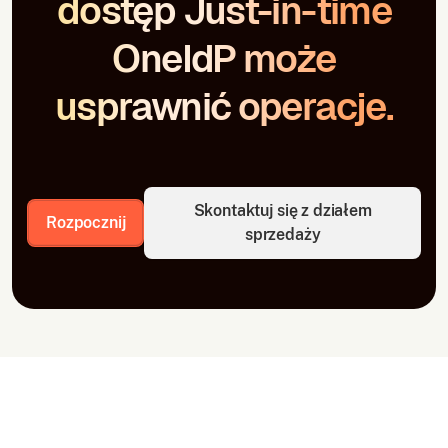
dostęp Just-in-time
OneIdP może
usprawnić operacje.
Skontaktuj się z działem
Rozpocznij
sprzedaży