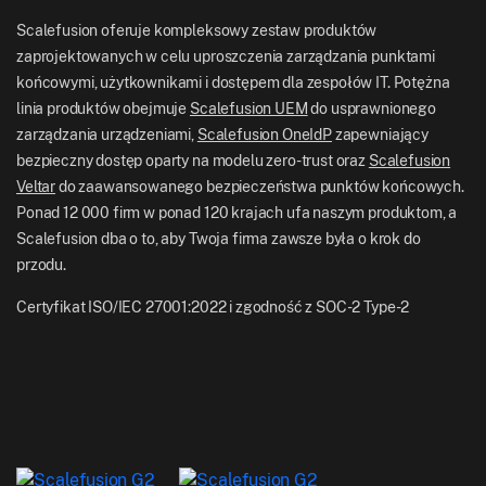
BFSI
Blog Scalefusion
Scalefusion oferuje kompleksowy zestaw produktów
UK: +44-7520-641664
zaprojektowanych w celu uproszczenia zarządzania punktami
Pokój Prasowy
końcowymi, użytkownikami i dostępem dla zespołów IT. Potężna
NZ: +64-9-888-4315
linia produktów obejmuje
Scalefusion UEM
do usprawnionego
Kariera
India: +91-63694-45500
zarządzania urządzeniami,
Scalefusion OneIdP
zapewniający
bezpieczny dostęp oparty na modelu zero-trust oraz
Scalefusion
Veltar
do zaawansowanego bezpieczeństwa punktów końcowych.
Ponad 12 000 firm w ponad 120 krajach ufa naszym produktom, a
Scalefusion dba o to, aby Twoja firma zawsze była o krok do
przodu.
Certyfikat ISO/IEC 27001:2022 i zgodność z SOC-2 Type-2