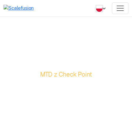
MTD z Check Point
Podnieś poziom
bezpieczeństwa
mobilnego dzięki