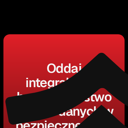
Oddaj
integralność i
bezpieczeństwo
swoich danych w
bezpieczne ręce.