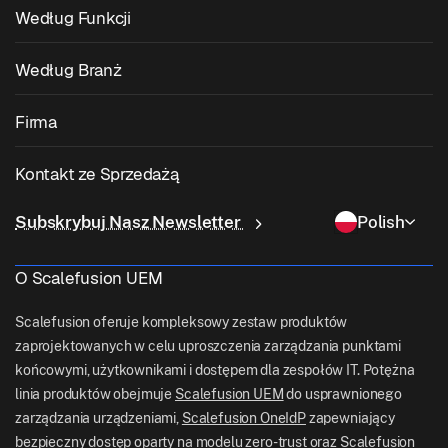
Zarządzanie Windowsem
Według Funkcji
Zarządzanie Urządzeniami Zebra
Zarządzanie macOS
Zarządzanie Poprawkami Systemu Operacyjnego
Według Branż
Oprogramowanie Kioskowe
Zarządzanie Androidem
Poprawki Aplikacji Firm Trzecich
Opieka Zdrowotna
Przynieś Własne Urządzenie (BYOD)
Firma
Zarządzanie iOS
Katalog Aplikacji Windows
Edukacja
Oprogramowanie do Zarządzania Komputerami Stacjonarnymi
O Nas
Zarządzanie Linuksem
Kontakt ze Sprzedażą
Dostęp Warunkowy
Dostawa Ostatniej Mili
Zarządzanie Tożsamością i Dostępem
Dlaczego Scalefusion
Zarządzanie ChromeOS
sales[at]scalefusion.com
Zdalne Sterowanie
Subskrybuj Nasz Newsletter
Polish
Handel Detaliczny
Contact Us
Zarządzanie Apple TV
support[at]scalefusion.com
Wszystkie Funkcje
Logistyka
O Scalefusion UEM
Pomoc Techniczna Scalefusion
US: +1-415-650-4500
BFSI
Blog Scalefusion
Scalefusion oferuje kompleksowy zestaw produktów
UK: +44-7520-641664
zaprojektowanych w celu uproszczenia zarządzania punktami
Pokój Prasowy
końcowymi, użytkownikami i dostępem dla zespołów IT. Potężna
NZ: +64-9-888-4315
linia produktów obejmuje
Scalefusion UEM
do usprawnionego
Kariera
India: +91-63694-45500
zarządzania urządzeniami,
Scalefusion OneIdP
zapewniający
bezpieczny dostęp oparty na modelu zero-trust oraz
Scalefusion