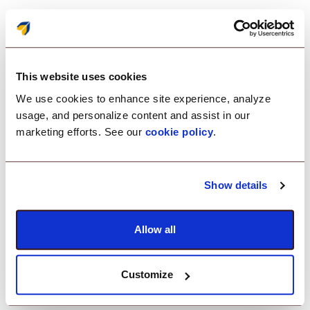
Aplikacje biznesowe,
This website uses cookies
tam gdzie ich
We use cookies to enhance site experience, analyze
usage, and personalize content and assist in our
potrzebujesz.
marketing efforts. See our
cookie policy
.
Show details
Bezproblemowo publikuj i aktualizuj aplikacje
publiczne i prywatne na swoich urządzeniach. Skup
zespoły, ograniczając dostęp do nieistotnych
Allow all
aplikacji.
Customize
Features