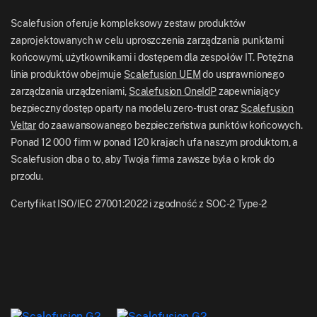
US: +1-415-650-4500
BFSI
Blog Scalefusion
Scalefusion oferuje kompleksowy zestaw produktów
UK: +44-7520-641664
zaprojektowanych w celu uproszczenia zarządzania punktami
Pokój Prasowy
końcowymi, użytkownikami i dostępem dla zespołów IT. Potężna
NZ: +64-9-888-4315
linia produktów obejmuje
Scalefusion UEM
do usprawnionego
Kariera
India: +91-63694-45500
zarządzania urządzeniami,
Scalefusion OneIdP
zapewniający
bezpieczny dostęp oparty na modelu zero-trust oraz
Scalefusion
Veltar
do zaawansowanego bezpieczeństwa punktów końcowych.
Ponad 12 000 firm w ponad 120 krajach ufa naszym produktom, a
Scalefusion dba o to, aby Twoja firma zawsze była o krok do
przodu.
Certyfikat ISO/IEC 27001:2022 i zgodność z SOC-2 Type-2