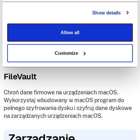
Gatekeeper i Zapora ogniowa
Show details
Zapobiegaj nadpisywaniu ustawień Gatekeeper
przez użytkowników. Włącz zaporę ogniową, aby
Allow all
kontrolować połączenia między aplikacjami a
punktami sieciowymi na zarządzanych
urządzeniach.
Customize
FileVault
Chroń dane firmowe na urządzeniach macOS.
Wykorzystaj wbudowany w macOS program do
pełnego szyfrowania dysku i szyfruj dane dyskowe
na zarządzanych urządzeniach macOS.
Zarządzanie