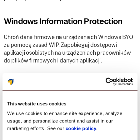
Windows Information Protection
Chroń dane firmowe na urządzeniach Windows BYO
za pomocą zasad WIP. Zapobiegaj dostępowi
aplikacji osobistych na urządzeniach pracowników
do plików firmowych i danych aplikacji.
Blokowanie sprzętu i nawigacji
Zapobiegaj niewłaściwemu użyciu urządzenia,
This website uses cookies
blokując klawisze sprzętowe, przycisk zasilania,
We use cookies to enhance site experience, analyze
klawisze głośności i nawigację ekranową na
usage, and personalize content and assist in our
wybranych urządzeniach.
marketing efforts. See our
cookie policy
.