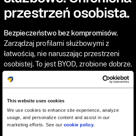
przestrzeń osobista.
Bezpieczeństwo bez kompromisów.
Zarządzaj profilami służbowymi z
łatwością, nie naruszając przestrzeni
osobistej. To jest BYOD, zrobione dobrze.
Rozdzielanie danych służbowych i osobistych za
pomocą konteneryzacji
This website uses cookies
Egzekwowanie zasad bezpieczeństwa w
aplikacjach służbowych
We use cookies to enhance site experience, analyze
Ograniczanie przepływu danych z aplikacji
usage, and personalize content and assist in our
służbowych do osobistych i odwrotnie
marketing efforts. See our
cookie policy
.