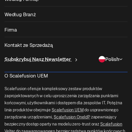
Zarządzanie Urządzeniami Zebra
Zarządzanie macOS
Zarządzanie Poprawkami Systemu Operacyjnego
Według Branż
Oprogramowanie Kioskowe
Zarządzanie Androidem
Poprawki Aplikacji Firm Trzecich
Opieka Zdrowotna
Przynieś Własne Urządzenie (BYOD)
Firma
Zarządzanie iOS
Katalog Aplikacji Windows
Edukacja
Oprogramowanie do Zarządzania Komputerami Stacjonarnymi
O Nas
Zarządzanie Linuksem
Kontakt ze Sprzedażą
Dostęp Warunkowy
Dostawa Ostatniej Mili
Zarządzanie Tożsamością i Dostępem
Dlaczego Scalefusion
Zarządzanie ChromeOS
sales[at]scalefusion.com
Zdalne Sterowanie
Subskrybuj Nasz Newsletter
Polish
Handel Detaliczny
Contact Us
Zarządzanie Apple TV
support[at]scalefusion.com
Wszystkie Funkcje
Logistyka
O Scalefusion UEM
Pomoc Techniczna Scalefusion
US: +1-415-650-4500
BFSI
Blog Scalefusion
Scalefusion oferuje kompleksowy zestaw produktów
UK: +44-7520-641664
zaprojektowanych w celu uproszczenia zarządzania punktami
Pokój Prasowy
końcowymi, użytkownikami i dostępem dla zespołów IT. Potężna
NZ: +64-9-888-4315
linia produktów obejmuje
Scalefusion UEM
do usprawnionego
Kariera
India: +91-63694-45500
zarządzania urządzeniami,
Scalefusion OneIdP
zapewniający
bezpieczny dostęp oparty na modelu zero-trust oraz
Scalefusion
Veltar
do zaawansowanego bezpieczeństwa punktów końcowych.