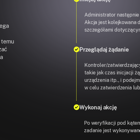
Administrator następnie 
Akcja jest kolejkowana 
lega
szczegółami dotyczącym
i temu
zać
Przeglądaj żądanie
da
Kontroler/zatwierdzając
takie jak czas inicjacji 
urządzenia itp., i podej
w celu zatwierdzenia lu
Wykonaj akcję
Po weryfikacji pod kąte
zadanie jest wykonywane