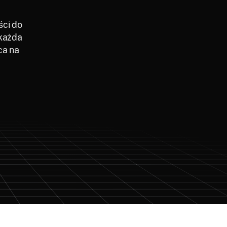
ści do
 każda
ca na