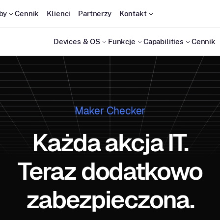
by
Cennik
Klienci
Partnerzy
Kontakt
Devices & OS
Funkcje
Capabilities
Cennik
Maker Checker
Każda akcja IT.
Teraz dodatkowo
zabezpieczona.