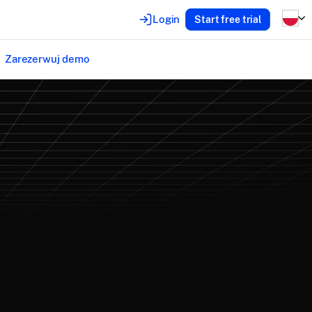
Login
Start free trial
Zarezerwuj demo