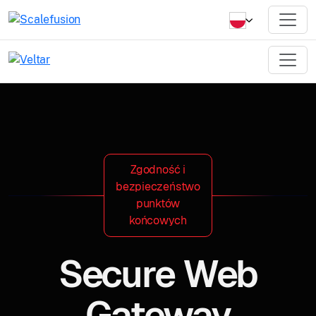
Zgodność i
bezpieczeństwo
punktów
końcowych
Secure Web
Gateway