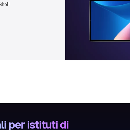
Shell
i per istituti di