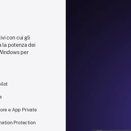
ivi con cui gli
a la potenza dei
 Windows per
ilot
a
ore e App Private
mation Protection