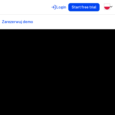
Login
Start free trial
Zarezerwuj demo