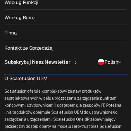
Według Funkcji
Zarządzanie Urządzeniami Zebra
Zarządzanie macOS
Zarządzanie Poprawkami Systemu Operacyjnego
Według Branż
Oprogramowanie Kioskowe
Zarządzanie Androidem
Poprawki Aplikacji Firm Trzecich
Opieka Zdrowotna
Przynieś Własne Urządzenie (BYOD)
Firma
Zarządzanie iOS
Katalog Aplikacji Windows
Edukacja
Oprogramowanie do Zarządzania Komputerami Stacjonarnymi
O Nas
Zarządzanie Linuksem
Kontakt ze Sprzedażą
Dostęp Warunkowy
Dostawa Ostatniej Mili
Zarządzanie Tożsamością i Dostępem
Dlaczego Scalefusion
Zarządzanie ChromeOS
sales[at]scalefusion.com
Zdalne Sterowanie
Subskrybuj Nasz Newsletter
Polish
Handel Detaliczny
Contact Us
Zarządzanie Apple TV
support[at]scalefusion.com
Wszystkie Funkcje
Logistyka
O Scalefusion UEM
Pomoc Techniczna Scalefusion
US: +1-415-650-4500
BFSI
Blog Scalefusion
Scalefusion oferuje kompleksowy zestaw produktów
UK: +44-7520-641664
zaprojektowanych w celu uproszczenia zarządzania punktami
Pokój Prasowy
końcowymi, użytkownikami i dostępem dla zespołów IT. Potężna
NZ: +64-9-888-4315
linia produktów obejmuje
Scalefusion UEM
do usprawnionego
Kariera
India: +91-63694-45500
zarządzania urządzeniami,
Scalefusion OneIdP
zapewniający
bezpieczny dostęp oparty na modelu zero-trust oraz
Scalefusion