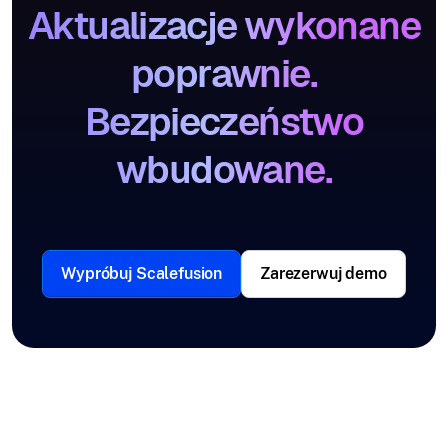
Aktualizacje wykonane
poprawnie.
Bezpieczeństwo
wbudowane.
Wypróbuj Scalefusion
Zarezerwuj demo