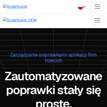
Zarządzanie poprawkami aplikacji firm
trzecich
Zautomatyzowane
poprawki stały się
proste.