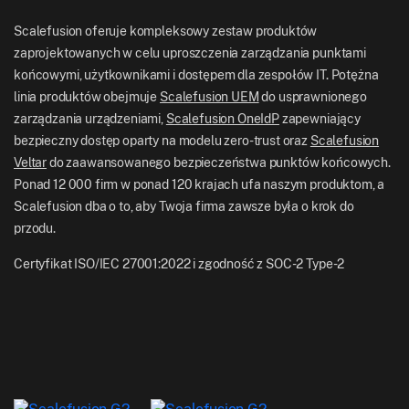
US: +1-415-650-4500
BFSI
Blog Scalefusion
Scalefusion oferuje kompleksowy zestaw produktów
UK: +44-7520-641664
zaprojektowanych w celu uproszczenia zarządzania punktami
Pokój Prasowy
końcowymi, użytkownikami i dostępem dla zespołów IT. Potężna
NZ: +64-9-888-4315
linia produktów obejmuje
Scalefusion UEM
do usprawnionego
Kariera
India: +91-63694-45500
zarządzania urządzeniami,
Scalefusion OneIdP
zapewniający
bezpieczny dostęp oparty na modelu zero-trust oraz
Scalefusion
Veltar
do zaawansowanego bezpieczeństwa punktów końcowych.
Ponad 12 000 firm w ponad 120 krajach ufa naszym produktom, a
Scalefusion dba o to, aby Twoja firma zawsze była o krok do
przodu.
Certyfikat ISO/IEC 27001:2022 i zgodność z SOC-2 Type-2