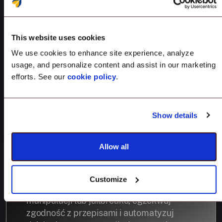
Gwarantowana
This website uses cookies
integralność
We use cookies to enhance site experience, analyze
usage, and personalize content and assist in our marketing
urządzeń Apple.
efforts. See our
cookie policy
.
Wzmocnij zaufanie do swoich urządzeń
Show details
Apple dzięki wbudowanej atestacji
urządzeń. Scalefusion weryfikuje
Allow all
integralność sprzętu i oprogramowania
iPhone'ów, iPadów i komputerów Mac przy
użyciu struktury Managed Device
Customize
Attestation firmy Apple. Wykrywaj próby
manipulacji lub jailbreaku, egzekwuj
zgodność z przepisami i automatyzuj