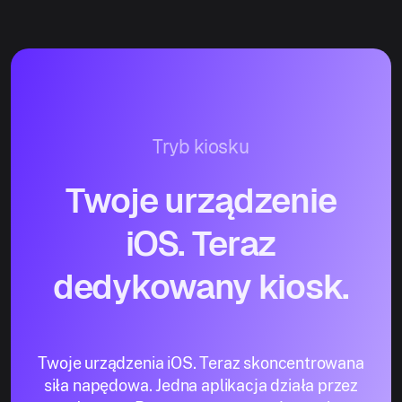
Tryb kiosku
Twoje urządzenie
iOS. Teraz
dedykowany kiosk.
Twoje urządzenia iOS. Teraz skoncentrowana
siła napędowa. Jedna aplikacja działa przez