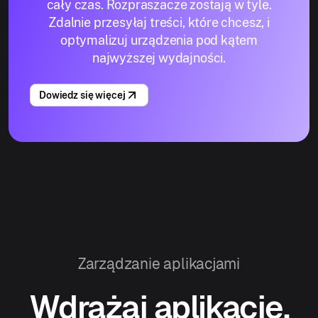
cały czas. Rozpraszacze zostają w tyle.
Zdalnie przesyłaj treści, które chcesz, i
optymalizuj urządzenia pod kątem
najwyższej wydajności.
Dowiedz się więcej
Zarządzanie aplikacjami
Wdrażaj aplikacje.