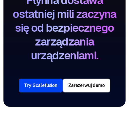
Płynna dostawa
ostatniej mili zaczyna
się od bezpiecznego
zarządzania
urządzeniami.
Try Scalefusion
Zarezerwuj demo