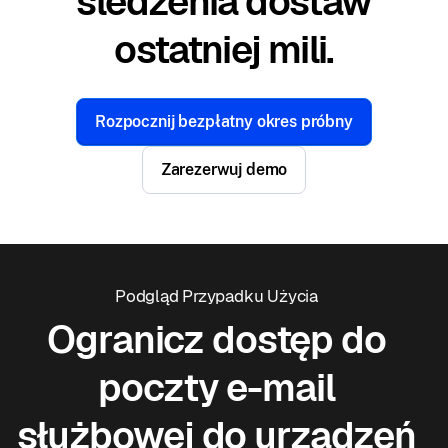
śledzenia dostaw
ostatniej mili.
Rozpocznij bezpłatny okres próbny
Zarezerwuj demo
Podgląd Przypadku Użycia
Ogranicz dostęp do
poczty e-mail
służbowej do urządzeń