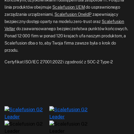
NZ: +64-9-888-4315
linia produktów obejmuje
Scalefusion UEM
do usprawnionego
Kariera
India: +91-63694-45500
zarządzania urządzeniami,
Scalefusion OneIdP
zapewniający
bezpieczny dostęp oparty na modelu zero-trust oraz
Scalefusion
Veltar
do zaawansowanego bezpieczeństwa punktów końcowych.
Ponad 12 000 firm w ponad 120 krajach ufa naszym produktom, a
Scalefusion dba o to, aby Twoja firma zawsze była o krok do
przodu.
Certyfikat ISO/IEC 27001:2022 i zgodność z SOC-2 Type-2