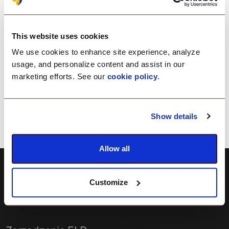
Features
This website uses cookies
We use cookies to enhance site experience, analyze
Filtrowanie treści internetowych
usage, and personalize content and assist in our
marketing efforts. See our
cookie policy
.
Show details
Allow all
Customize