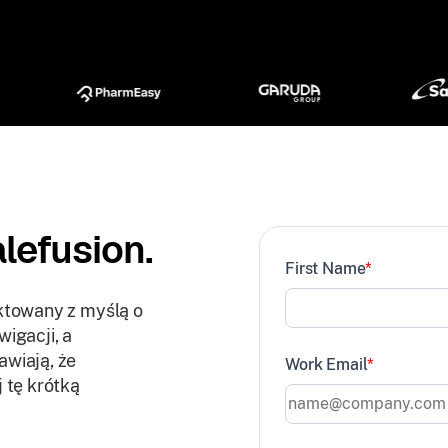
lefusion.
First Name
*
ektowany z myślą o
igacji, a
awiają, że
Work Email
*
 tę krótką