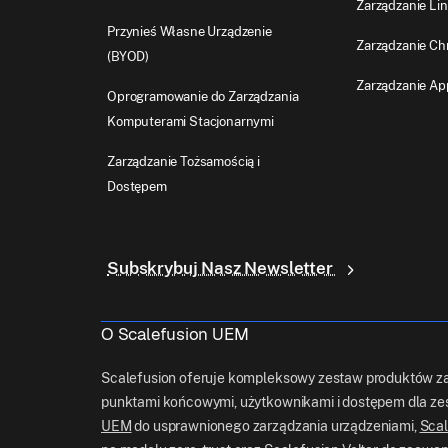
Zarządzanie Li
Przynieś Własne Urządzenie
Zarządzanie C
(BYOD)
Zarządzanie Ap
Oprogramowanie do Zarządzania
Komputerami Stacjonarnymi
Zarządzanie Tożsamością i
Dostępem
Subskrybuj Nasz Newsletter
O Scalefusion UEM
Scalefusion oferuje kompleksowy zestaw produktów za
punktami końcowymi, użytkownikami i dostępem dla zes
UEM
do usprawnionego zarządzania urządzeniami,
Scal