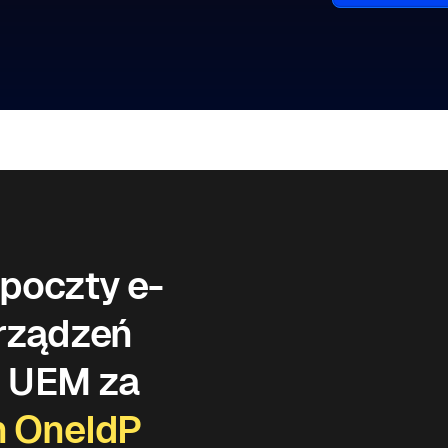
poczty e-
urządzeń
z UEM za
n OneIdP