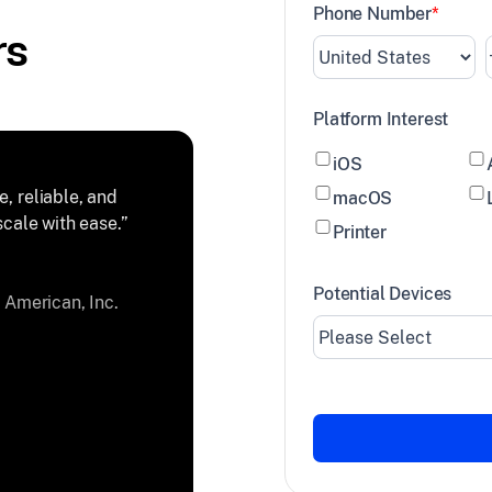
Phone Number
*
rs
Platform Interest
iOS
, reliable, and
macOS
scale with ease.”
Printer
Potential Devices
y American, Inc.