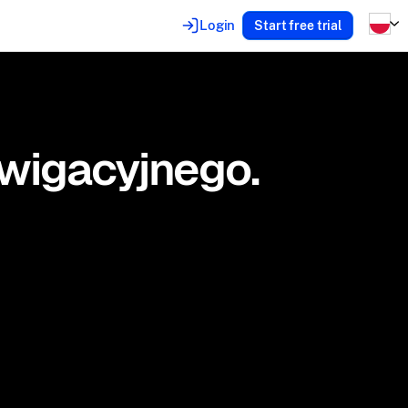
Login
Start free trial
awigacyjnego.