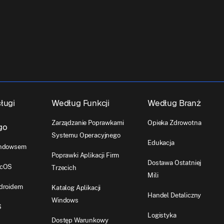
ługi
Według Funkcji
Według Branż
Zarządzanie Poprawkami
Opieka Zdrowotna
go
Systemu Operacyjnego
Edukacja
indowsem
Poprawki Aplikacji Firm
Dostawa Ostatniej
acOS
Trzecich
Mili
droidem
Katalog Aplikacji
Handel Detaliczny
Windows
S
Logistyka
Dostęp Warunkowy