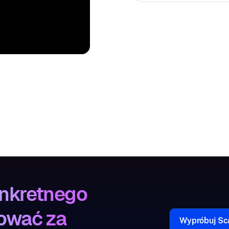
nkretnego
ować za
Wypróbuj Sca