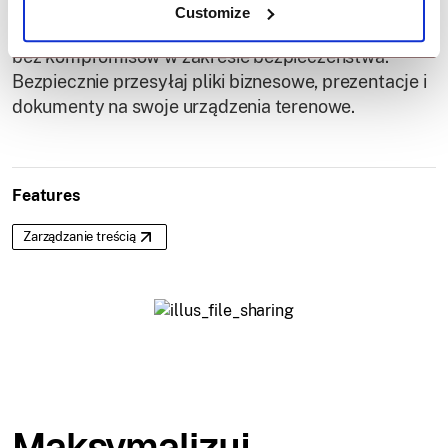
plików za pomocą powolnych kanałów komunikacji,
Customize
takich jak e-mail. Umożliwia masowy transfer plików
bez kompromisów w zakresie bezpieczeństwa.
Bezpiecznie przesyłaj pliki biznesowe, prezentacje i
dokumenty na swoje urządzenia terenowe.
Features
Zarządzanie treścią
Maksymalizuj