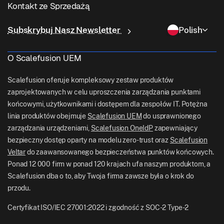
Zarządzanie Linuksem
Kontakt ze Sprzedażą
Dostęp Warunkowy
Dostawa Ostatniej Mili
Zarządzanie Tożsamością i Dostępem
Dlaczego Scalefusion
Zarządzanie ChromeOS
sales[at]scalefusion.com
Zdalne Sterowanie
Subskrybuj Nasz Newsletter
Polish
Handel Detaliczny
Contact Us
Zarządzanie Apple TV
support[at]scalefusion.com
Wszystkie Funkcje
Logistyka
O Scalefusion UEM
Pomoc Techniczna Scalefusion
US: +1-415-650-4500
BFSI
Blog Scalefusion
Scalefusion oferuje kompleksowy zestaw produktów
UK: +44-7520-641664
zaprojektowanych w celu uproszczenia zarządzania punktami
Pokój Prasowy
końcowymi, użytkownikami i dostępem dla zespołów IT. Potężna
NZ: +64-9-888-4315
linia produktów obejmuje
Scalefusion UEM
do usprawnionego
Kariera
India: +91-63694-45500
zarządzania urządzeniami,
Scalefusion OneIdP
zapewniający
bezpieczny dostęp oparty na modelu zero-trust oraz
Scalefusion
Veltar
do zaawansowanego bezpieczeństwa punktów końcowych.
Ponad 12 000 firm w ponad 120 krajach ufa naszym produktom, a
Scalefusion dba o to, aby Twoja firma zawsze była o krok do
przodu.
Certyfikat ISO/IEC 27001:2022 i zgodność z SOC-2 Type-2