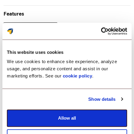
Features
Zarządzanie aplikacjami
This website uses cookies
We use cookies to enhance site experience, analyze
usage, and personalize content and assist in our
marketing efforts. See our
cookie policy
.
Szybkie i bezpieczne
udostępnianie plików.
Show details
Allow all
Oszczędź wysiłek związany z przesyłaniem dużych