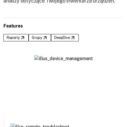
analizy dotyczące Twojego inwentarza urządzeń.
Features
Raporty
Grupy
DeepDive