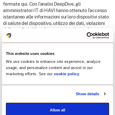
fermate qui. Con l'analisi DeepDive, gli
amministratori IT di HAVI hanno ottenuto l'accesso
istantaneo alle informazioni sui loro dispositivi stato
di salute del dispositivo, utilizzo dei dati, violazioni
della conformità e altro ancora, tutto a colpo
d'occhio.
This website uses cookies
We use cookies to enhance site experience, analyze
usage, and personalize content and assist in our
marketing efforts. See our
cookie policy
.
Result
Show details
Operazioni fluide.
Allow all