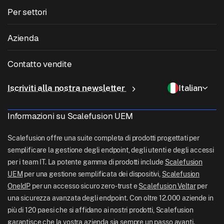
Gestione patch sistema operativo
Per settori
Software per chioschi
Gestione Android
Patching di applicazioni di terze parti
Sanità
Porta il tuo dispositivo (BYOD)
Azienda
Gestione iOS
Catalogo app Windows
Istruzione
Software di gestione desktop
Chi siamo
Gestione Linux
Contatto vendite
Accesso condizionale
Consegna dell'ultimo miglio
Gestione delle identità e degli accessi
Perché Scalefusion
Gestione ChromeOS
sales[at]scalefusion.com
Controllo remoto
Iscriviti alla nostra newsletter
Italian
Vendita al dettaglio
Contact Us
Gestione Apple TV
support[at]scalefusion.com
Tutte le funzionalità
Logistica
Informazioni su Scalefusion UEM
Documentazione di aiuto Scalefusion
US: +1-415-650-4500
BFSI
Blog Scalefusion
Scalefusion offre una suite completa di prodotti progettati per
UK: +44-7520-641664
semplificare la gestione degli endpoint, degli utenti e degli accessi
Sala stampa
per i team IT. La potente gamma di prodotti include
Scalefusion
NZ: +64-9-888-4315
UEM
per una gestione semplificata dei dispositivi,
Scalefusion
Carriere
India: +91-63694-45500
OneIdP
per un accesso sicuro zero-trust e
Scalefusion Veltar
per
una sicurezza avanzata degli endpoint. Con oltre 12.000 aziende in
più di 120 paesi che si affidano ai nostri prodotti, Scalefusion
garantisce che la vostra azienda sia sempre un passo avanti.