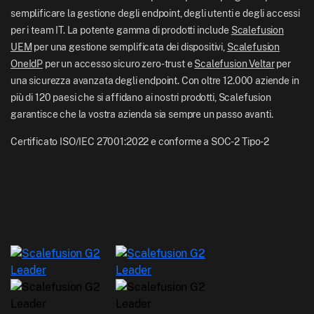
UK: +44-7520-641664
semplificare la gestione degli endpoint, degli utenti e degli accessi
Sala stampa
per i team IT. La potente gamma di prodotti include
Scalefusion
NZ: +64-9-888-4315
UEM
per una gestione semplificata dei dispositivi,
Scalefusion
Carriere
India: +91-63694-45500
OneIdP
per un accesso sicuro zero-trust e
Scalefusion Veltar
per
una sicurezza avanzata degli endpoint. Con oltre 12.000 aziende in
più di 120 paesi che si affidano ai nostri prodotti, Scalefusion
garantisce che la vostra azienda sia sempre un passo avanti.
Certificato ISO/IEC 27001:2022 e conforme a SOC-2 Tipo-2