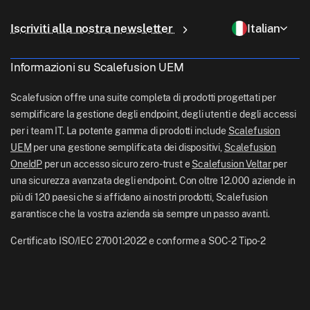
Consegna dell'ultimo miglio
Gestione delle identità e degli accessi
Perché Scalefusion
Gestione ChromeOS
sales[at]scalefusion.com
Controllo remoto
Iscriviti alla nostra newsletter
Italian
Vendita al dettaglio
Contact Us
Gestione Apple TV
support[at]scalefusion.com
Tutte le funzionalità
Logistica
Informazioni su Scalefusion UEM
Documentazione di aiuto Scalefusion
US: +1-415-650-4500
BFSI
Blog Scalefusion
Scalefusion offre una suite completa di prodotti progettati per
UK: +44-7520-641664
semplificare la gestione degli endpoint, degli utenti e degli accessi
Sala stampa
per i team IT. La potente gamma di prodotti include
Scalefusion
NZ: +64-9-888-4315
UEM
per una gestione semplificata dei dispositivi,
Scalefusion
Carriere
India: +91-63694-45500
OneIdP
per un accesso sicuro zero-trust e
Scalefusion Veltar
per
una sicurezza avanzata degli endpoint. Con oltre 12.000 aziende in
più di 120 paesi che si affidano ai nostri prodotti, Scalefusion
garantisce che la vostra azienda sia sempre un passo avanti.
Certificato ISO/IEC 27001:2022 e conforme a SOC-2 Tipo-2