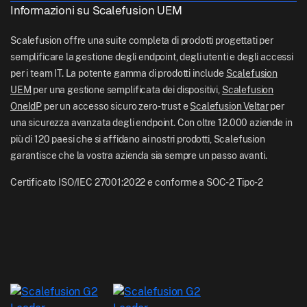
Logistica
Informazioni su Scalefusion UEM
Documentazione di aiuto Scalefusion
US: +1-415-650-4500
BFSI
Blog Scalefusion
Scalefusion offre una suite completa di prodotti progettati per
UK: +44-7520-641664
semplificare la gestione degli endpoint, degli utenti e degli accessi
Sala stampa
per i team IT. La potente gamma di prodotti include
Scalefusion
NZ: +64-9-888-4315
UEM
per una gestione semplificata dei dispositivi,
Scalefusion
Carriere
India: +91-63694-45500
OneIdP
per un accesso sicuro zero-trust e
Scalefusion Veltar
per
una sicurezza avanzata degli endpoint. Con oltre 12.000 aziende in
più di 120 paesi che si affidano ai nostri prodotti, Scalefusion
garantisce che la vostra azienda sia sempre un passo avanti.
Certificato ISO/IEC 27001:2022 e conforme a SOC-2 Tipo-2