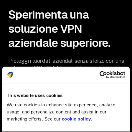
Sperimenta una
soluzione VPN
aziendale superiore.
Proteggi i tuoi dati aziendali senza sforzo con una
soluzione VPN affidabile per il business.
This website uses cookies
We use cookies to enhance site experience, analyze
Prestazioni ottimizzate
usage, and personalize content and assist in our
marketing efforts. See our
cookie policy
.
Il design leggero garantisce
connessioni veloci e basso