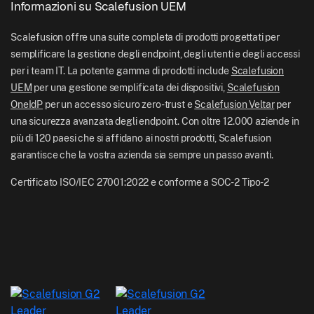
Logistica
Informazioni su Scalefusion UEM
Documentazione di aiuto Scalefusion
US: +1-415-650-4500
BFSI
Blog Scalefusion
Scalefusion offre una suite completa di prodotti progettati per
UK: +44-7520-641664
semplificare la gestione degli endpoint, degli utenti e degli accessi
Sala stampa
per i team IT. La potente gamma di prodotti include
Scalefusion
NZ: +64-9-888-4315
UEM
per una gestione semplificata dei dispositivi,
Scalefusion
Carriere
India: +91-63694-45500
OneIdP
per un accesso sicuro zero-trust e
Scalefusion Veltar
per
una sicurezza avanzata degli endpoint. Con oltre 12.000 aziende in
più di 120 paesi che si affidano ai nostri prodotti, Scalefusion
garantisce che la vostra azienda sia sempre un passo avanti.
Certificato ISO/IEC 27001:2022 e conforme a SOC-2 Tipo-2