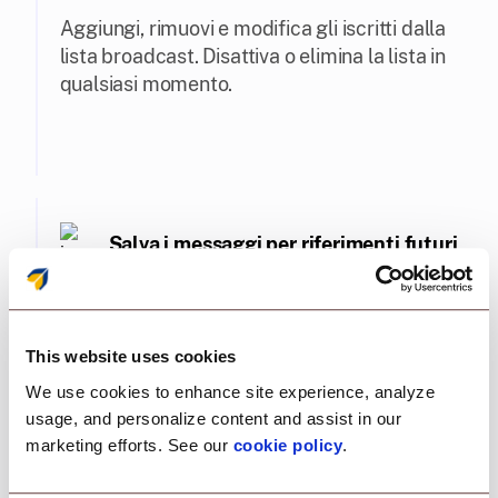
Aggiungi, rimuovi e modifica gli iscritti dalla
lista broadcast. Disattiva o elimina la lista in
qualsiasi momento.
Salva i messaggi per riferimenti futuri
I messaggi vengono salvati sul dispositivo,
rendendo facile per gli utenti rivedere le
This website uses cookies
informazioni critiche quando necessario.
We use cookies to enhance site experience, analyze
usage, and personalize content and assist in our
marketing efforts. See our
cookie policy
.