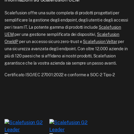
Documentazione di aiuto Scalefusion
US: +1-415-650-4500
BFSI
Blog Scalefusion
Scalefusion offre una suite completa di prodotti progettati per
UK: +44-7520-641664
semplificare la gestione degli endpoint, degli utenti e degli accessi
Sala stampa
per i team IT. La potente gamma di prodotti include
Scalefusion
NZ: +64-9-888-4315
UEM
per una gestione semplificata dei dispositivi,
Scalefusion
Carriere
India: +91-63694-45500
OneIdP
per un accesso sicuro zero-trust e
Scalefusion Veltar
per
una sicurezza avanzata degli endpoint. Con oltre 12.000 aziende in
più di 120 paesi che si affidano ai nostri prodotti, Scalefusion
garantisce che la vostra azienda sia sempre un passo avanti.
Certificato ISO/IEC 27001:2022 e conforme a SOC-2 Tipo-2