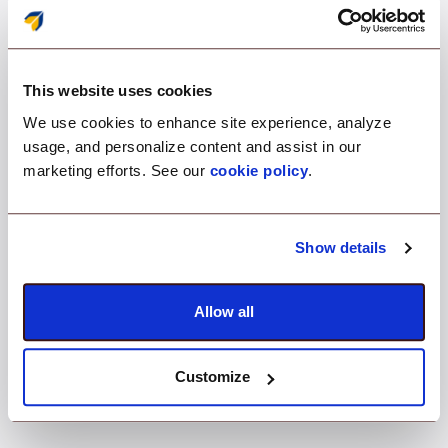
dipendenti, supporto
remoto di livello
This website uses cookies
professionale. Il duo
We use cookies to enhance site experience, analyze
usage, and personalize content and assist in our
potente.
marketing efforts. See our
cookie policy
.
Show details
Con il supporto remoto per BYOD i tuoi dipendenti
ottengono sia flessibilità che supporto istantaneo,
Allow all
creando un'esperienza in cui la produttività prospera.
Risolvi i problemi dei dispositivi dei tuoi dipendenti
con facilità e precisione, offrendo al contempo ai
Customize
tuoi dipendenti autonomia sul dispositivo.