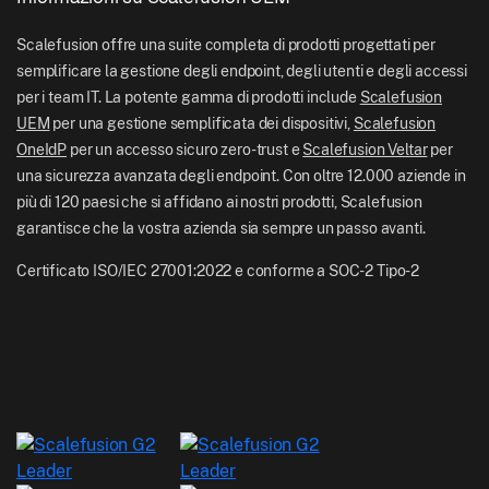
Documentazione di aiuto Scalefusion
US: +1-415-650-4500
BFSI
Blog Scalefusion
Scalefusion offre una suite completa di prodotti progettati per
UK: +44-7520-641664
semplificare la gestione degli endpoint, degli utenti e degli accessi
Sala stampa
per i team IT. La potente gamma di prodotti include
Scalefusion
NZ: +64-9-888-4315
UEM
per una gestione semplificata dei dispositivi,
Scalefusion
Carriere
India: +91-63694-45500
OneIdP
per un accesso sicuro zero-trust e
Scalefusion Veltar
per
una sicurezza avanzata degli endpoint. Con oltre 12.000 aziende in
più di 120 paesi che si affidano ai nostri prodotti, Scalefusion
garantisce che la vostra azienda sia sempre un passo avanti.
Certificato ISO/IEC 27001:2022 e conforme a SOC-2 Tipo-2