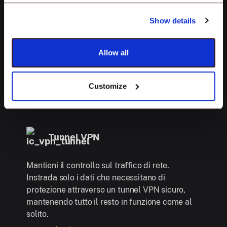
Blocca le distrazioni e naviga in sicurezza.
Controlla come i tuoi utenti finali accedono a
Show details
Internet. Gestisci siti web, limita l'accesso a
contenuti non autorizzati, disabilita Siri e
Allow all
aggiungi web-clip, tutto direttamente dalla
dashboard.
Scopri di più
Customize
Tunnel VPN
Mantieni il controllo sul traffico di rete.
Instrada solo i dati che necessitano di
protezione attraverso un tunnel VPN sicuro,
mantenendo tutto il resto in funzione come al
solito.