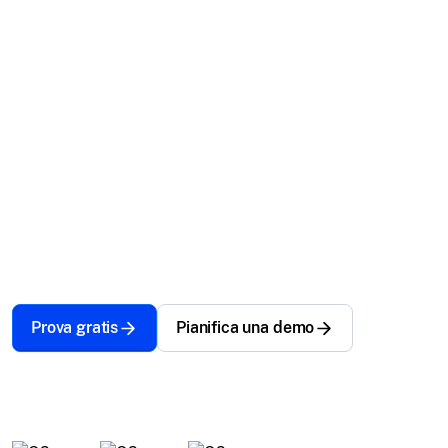
OS.
Gestire una vasta gamma di dispositivi non è una
passeggiata. Fortunatamente con Scalefusion, lo è.
Ottieni una piattaforma unificata e intuitiva per
gestire Windows, macOS, tvOS, Android, iOS,
ChromeOS e Linux, tutto da un unico pannello di
controllo.
Prova gratis
Pianifica una demo
Scelto da oltre 12000 aziende a livello globale.