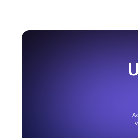
U
Ac
e