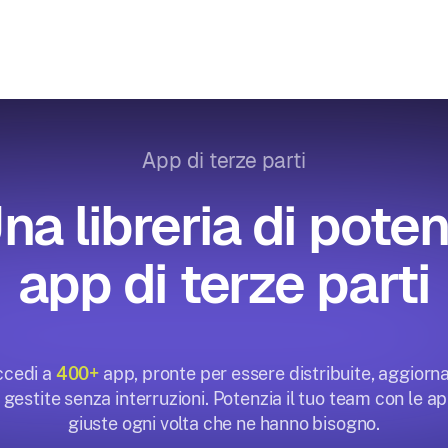
App di terze parti
na libreria di poten
app di terze parti
cedi a
400+
app, pronte per essere distribuite, aggiorn
 gestite senza interruzioni. Potenzia il tuo team con le a
giuste ogni volta che ne hanno bisogno.