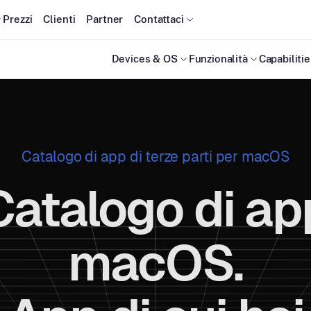
Prezzi
Clienti
Partner
Contattaci
Devices & OS
Funzionalità
Capabiliti
Catalogo di app di terze parti per macOS
Catalogo di ap
macOS.