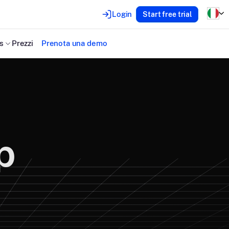
Login
Start free trial
es
Prezzi
Prenota una demo
p