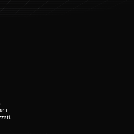
i
.
r i
zati.