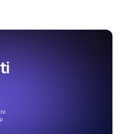
ti
ate
pp