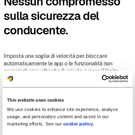
Nessun compromesso
sulla sicurezza del
conducente.
Imposta una soglia di velocità per bloccare
automaticamente le app o le funzionalità non
essenziali una volta che il veicolo supera il limite.
Mantieni i conducenti concentrati sulla strada e
minimizza il rischio di incidenti.
This website uses cookies
We use cookies to enhance site experience, analyze
Features
usage, and personalize content and assist in our
marketing efforts. See our
cookie policy
.
Blocco App Basato sulla Velocità
Blocco App