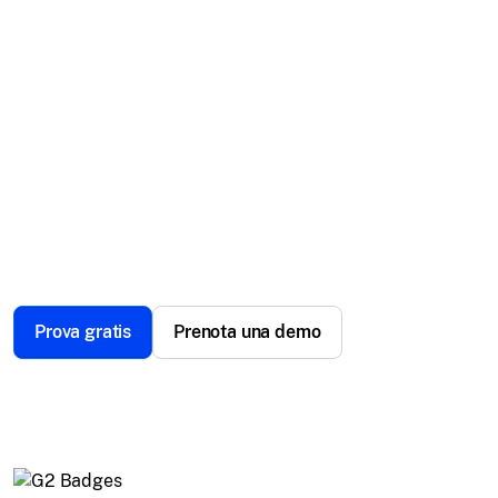
Efficiente. Elevata.
Semplifica la gestione della flotta con il
monitoraggio degli asset in tempo reale, il
geofencing e funzionalità incentrate sulla sicurezza.
Sfrutta la potenza di UEM per un controllo completo
sulla tua forza lavoro mobile e sui tuoi asset.
Prova gratis
Prenota una demo
Scelto da oltre 12000 aziende a livello globale.