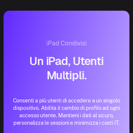
iPad Condivisi
Un iPad, Utenti
Multipli.
Consenti a più utenti di accedere a un singolo
dispositivo. Abilita il cambio di profilo ad ogni
accesso utente. Mantieni i dati al sicuro,
personalizza le sessioni e minimizza i costi IT.