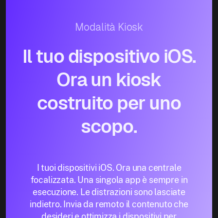
Modalità Kiosk
Il tuo dispositivo iOS.
Ora un kiosk
costruito per uno
scopo.
I tuoi dispositivi iOS. Ora una centrale
focalizzata. Una singola app è sempre in
esecuzione. Le distrazioni sono lasciate
indietro. Invia da remoto il contenuto che
desideri e ottimizza i dispositivi per