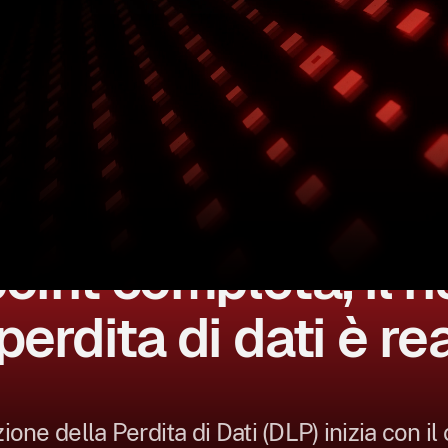
a una soluzione DL
oint completa, il ri
 perdita di dati è rea
one della Perdita di Dati (DLP) inizia con il 