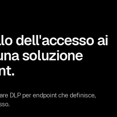
llo dell'accesso ai
 una soluzione
nt.
tware DLP per endpoint che definisce,
sso.