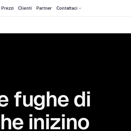
Prezzi
Clienti
Partner
Contattaci
e fughe di
he inizino