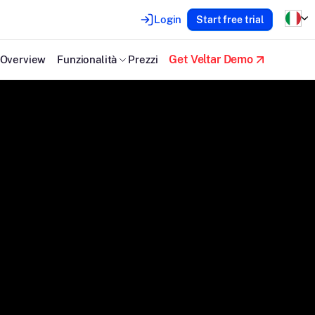
Login
Start free trial
Get Veltar Demo
Overview
Funzionalità
Prezzi