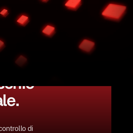
P per
schio
le.
controllo di