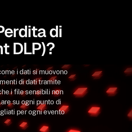
erdita di
nt DLP)?
come i dati si muovono
rimenti di dati tramite
e i file sensibili non
lare su ogni punto di
gliati per ogni evento