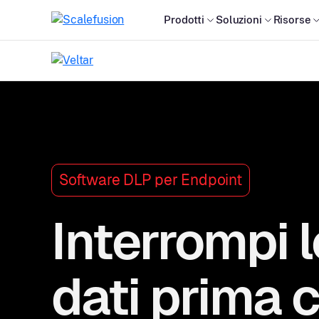
Prodotti
Soluzioni
Risorse
Software DLP per Endpoint
Interrompi l
dati prima c