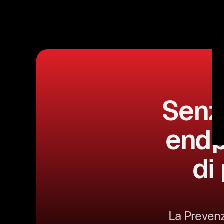
Senz
endp
di
La Prevenzi