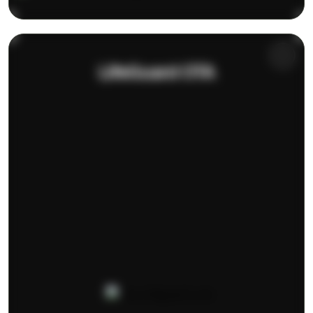
LifeGuard OTA