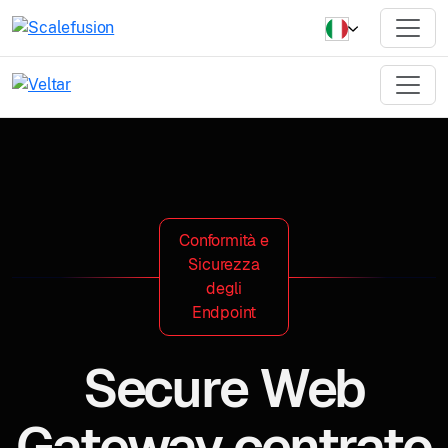
Conformità e
Sicurezza
degli
Endpoint
Secure Web
Gateway centrato