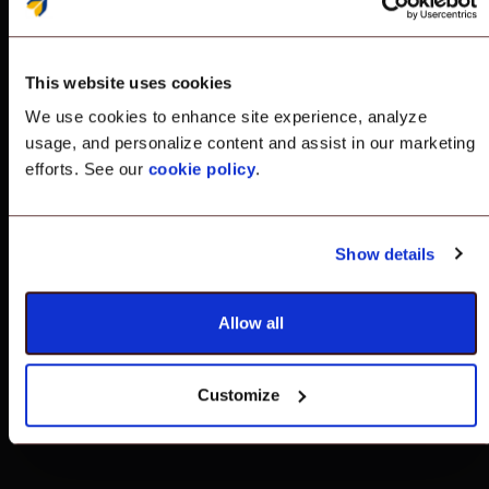
dispositivi. Scalefusion verifica l'integrità
hardware e software di iPhone, iPad e Mac
utilizzando il framework Managed Device
This website uses cookies
Attestation di Apple. Rileva tentativi di
manomissione o jailbreak, applica la
We use cookies to enhance site experience, analyze
usage, and personalize content and assist in our marketing
conformità e automatizza le azioni
efforts. See our
cookie policy
.
correttive, garantendo che solo i dispositivi
Apple autentici e non compromessi
rimangano gestiti e connessi al tuo
ecosistema aziendale.
Show details
Allow all
Customize