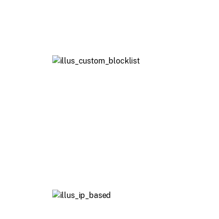
web non sicuri o non conformi.
Blocklist e allowlist
personalizzate
Crea blocklist personalizzate e
sovrascrivi le restrizioni con
allowlist per domini fidati.