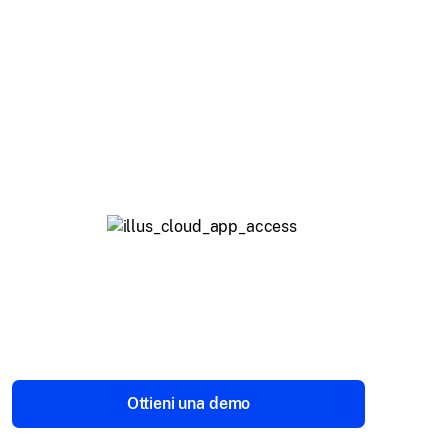
Regole basate su
dominio e IP
Consenti o nega l'accesso in
base a domini specifici e
indirizzi IP con precisione.
Gestione accessi app cloud
Definisci l'accesso a servizi
come Google Workspace o
Microsoft 365, garantendo che
gli accessi avvengano solo
Ottieni una demo
tramite account aziendali.