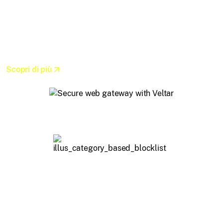
dispositivi Linux mentre l'IT stabilisce i confini. Clic
più sicuri, meno rischi e nessuna distrazione da siti o
app non autorizzati.
Scopri di più
Blocklist siti web basata su
categorie
Blocca i siti web per categoria e
tieni gli utenti lontani da domini