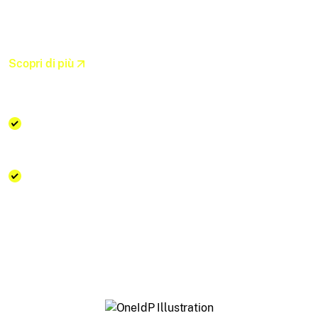
successivo:
Scopri di più
Integra la tua directory esistente per la gestione
degli utenti.
Ottieni un'esperienza fluida con un single sign-on.
*Nota: Questo set di funzionalità è disponibile solo con la
suite Scalefusion OneIdP.