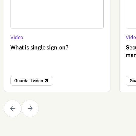
Video
Vide
What is single sign-on?
Sec
man
Guarda il video
Gua