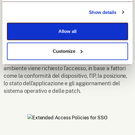
Politiche di accesso
Show details
estese per SSO.
Allow all
Eleva la sicurezza SSO con le Politiche di Accesso
Customize
Estese (XAP). Vai oltre la verifica dell'identità
dell'utente valutando come, dove e da quale
ambiente viene richiesto l'accesso, in base a fattori
come la conformità del dispositivo, l'IP, la posizione,
lo stato dell'applicazione e gli aggiornamenti del
sistema operativo e delle patch.