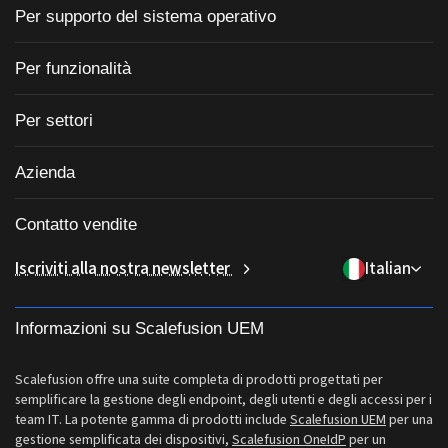
Gestione unificata degli endpoint
Per supporto del sistema operativo
Gestione dei dispositivi mobili
Gestione Windows
Per funzionalità
Gestione dei dispositivi Zebra
Gestione macOS
Gestione patch sistema operativo
Software per chioschi
Per settori
Gestione Android
Patching di applicazioni di terze parti
Porta il tuo dispositivo (BYOD)
Sanità
Gestione iOS
Azienda
Catalogo app Windows
Software di gestione desktop
Istruzione
Gestione Linux
Chi siamo
Accesso condizionale
Gestione delle identità e degli accessi
Contatto vendite
Consegna dell'ultimo miglio
Gestione ChromeOS
Perché Scalefusion
Controllo remoto
sales[at]scalefusion.com
Iscriviti alla nostra newsletter
Italian
Vendita al dettaglio
Gestione Apple TV
Contact Us
Tutte le funzionalità
support[at]scalefusion.com
Logistica
Documentazione di aiuto Scalefusion
Informazioni su Scalefusion UEM
US: +1-415-650-4500
BFSI
Blog Scalefusion
UK: +44-7520-641664
Scalefusion offre una suite completa di prodotti progettati per
Sala stampa
semplificare la gestione degli endpoint, degli utenti e degli accessi per i
NZ: +64-9-888-4315
team IT. La potente gamma di prodotti include
Scalefusion UEM
per una
Carriere
gestione semplificata dei dispositivi,
Scalefusion OneIdP
per un