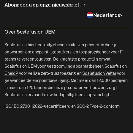
Waarom Scalefusion
ChromeOS Management
Abonneer u op onze nieuwsbrief
sales[at]scalefusion.com
Controle op afstand
Detailhandel
Contact Us
Nederlands
Apple TV Management
support[at]scalefusion.com
Alle functies
Logistiek
Hulp Documenten
US: +1-415-650-4500
Over Scalefusion UEM
BFSI
Blog
UK: +44-7520-641664
Scalefusion biedt een uitgebreide suite van producten die zijn
Nieuwskamer
ontworpen om endpoint-, gebruikers- en toegangsbeheer voor IT-
NZ: +64-9-888-4315
teams te vereenvoudigen. De krachtige productlijn omvat
Careers
India: +91-63694-45500
Scalefusion UEM
voor gestroomlijnd apparaatbeheer,
Scalefusion
OneIdP
voor veilige zero-trust toegang en
Scalefusion Veltar
voor
geavanceerde endpointbeveiliging. Met meer dan 12.000 bedrijven
in meer dan 120 landen die onze producten vertrouwen, zorgt
Scalefusion ervoor dat uw bedrijf altijd een stap voor blijft.
ISO/IEC 27001:2022-gecertificeerd en SOC-2 Type-2-conform