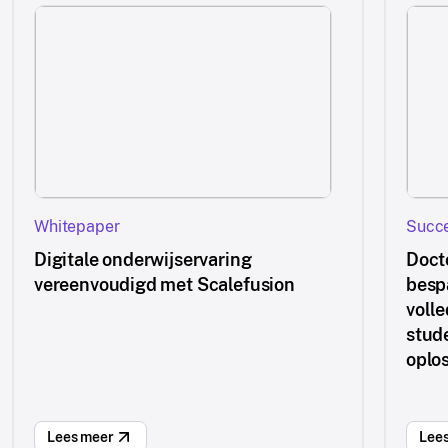
Whitepaper
Succe
Digitale onderwijservaring
Doct
vereenvoudigd met Scalefusion
besp
volle
stud
oplo
Lees meer
Lee