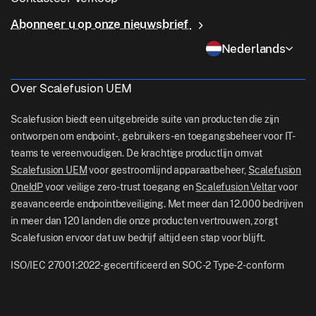
Voorwaardelijke toegang
Last Mile-levering
OneIdP
Waarom Scalefusion
ChromeOS Management
Abonneer u op onze nieuwsbrief
sales[at]scalefusion.com
Controle op afstand
Detailhandel
Contact Us
Nederlands
Apple TV Management
support[at]scalefusion.com
Alle functies
Logistiek
Hulp Documenten
US: +1-415-650-4500
Over Scalefusion UEM
BFSI
Blog
UK: +44-7520-641664
Scalefusion biedt een uitgebreide suite van producten die zijn
Nieuwskamer
ontworpen om endpoint-, gebruikers- en toegangsbeheer voor IT-
NZ: +64-9-888-4315
teams te vereenvoudigen. De krachtige productlijn omvat
Careers
India: +91-63694-45500
Scalefusion UEM
voor gestroomlijnd apparaatbeheer,
Scalefusion
OneIdP
voor veilige zero-trust toegang en
Scalefusion Veltar
voor
geavanceerde endpointbeveiliging. Met meer dan 12.000 bedrijven
in meer dan 120 landen die onze producten vertrouwen, zorgt
Scalefusion ervoor dat uw bedrijf altijd een stap voor blijft.
ISO/IEC 27001:2022-gecertificeerd en SOC-2 Type-2-conform