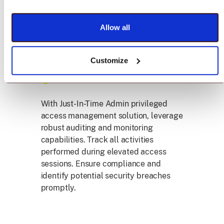
Adopt a zero-trust security model with
Just-In-Time. Limit the duration and
Allow all
scope of admin access, significantly
reduce the security risks associated
with permanent access rights.
Customize
Audit & Monitor Access
With Just-In-Time Admin privileged
access management solution, leverage
robust auditing and monitoring
capabilities. Track all activities
performed during elevated access
sessions. Ensure compliance and
identify potential security breaches
promptly.