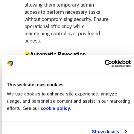
allowing them temporary admin
access to perform necessary tasks
without compromising security. Ensure
operational efficiency while
maintaining control over privileged
access.
Automatic Revocation
Once the task is completed, elevated
access rights are automatically
revoked, minimizing the risk of
This website uses cookies
unauthorized activities. With automatic
We use cookies to enhance site experience, analyze
revocation, ensure that privileged
usage, and personalize content and assist in our marketing
access is used strictly on a need-to-
efforts. See our
cookie policy
.
have basis.
Reduce Security Risks
Show details