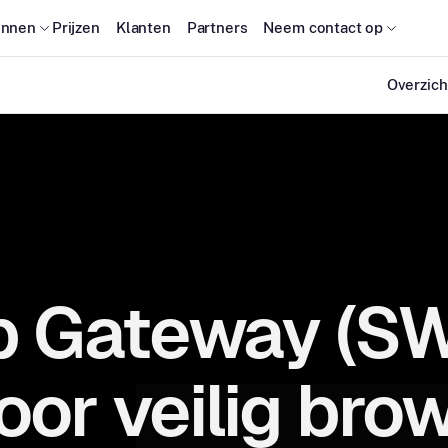
onnen
Prijzen
Klanten
Partners
Neem contact op
Overzich
b Gateway (S
oor veilig bro