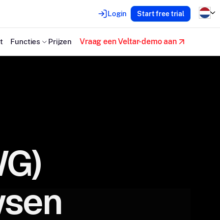
Login
Start free trial
Vraag een Veltar-demo aan
t
Functies
Prijzen
WG)
wsen