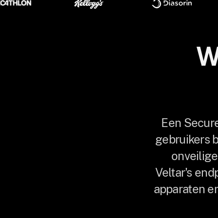
W
Een Secure
gebruikers 
onveilig
Veltar's en
apparaten en