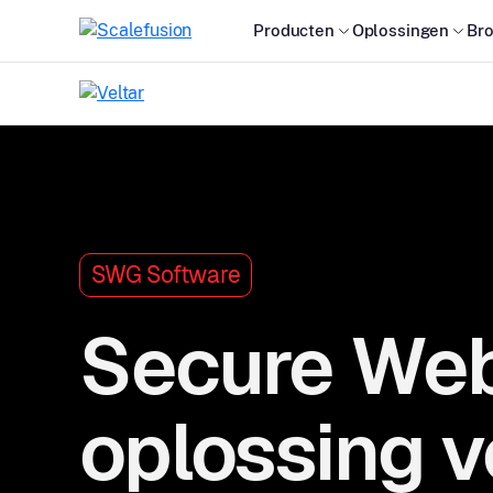
Producten
Oplossingen
Br
SWG Software
Secure We
oplossing v