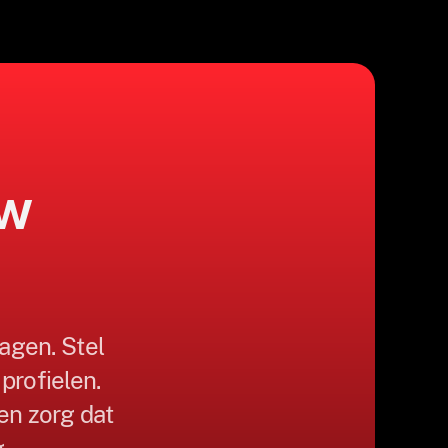
uw
agen. Stel
 profielen.
 en zorg dat