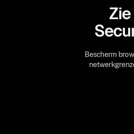
Zie
Secur
Bescherm brows
netwerkgrenze