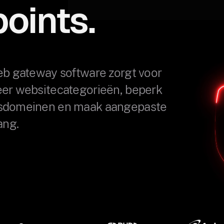
points.
web gateway software zorgt voor
eer websitecategorieën, beperk
jfsdomeinen en maak aangepaste
ang.