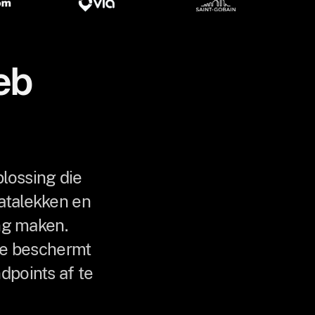
eb
lossing die
atalekken en
ng maken.
re beschermt
dpoints af te