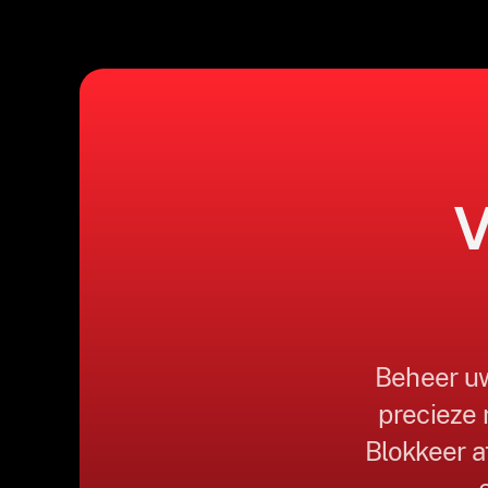
V
Beheer uw
precieze r
Blokkeer af