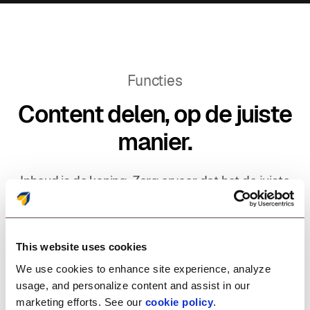
Functies
Content delen, op de juiste
manier.
Inhoud is de koning. Zorg ervoor dat het de juiste
mensen op het juiste moment en op de juiste manier
bereikt. Breng het delen van uw inhoud naar een
hoger niveau met een oplossing die is ontworpen om
This website uses cookies
uw personeel te voorzien van essentiële
bedrijfsbronnen.
We use cookies to enhance site experience, analyze
usage, and personalize content and assist in our
marketing efforts. See our
cookie policy
.