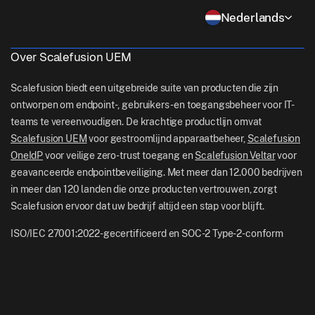
Detailhandel
Contact Us
Nederlands
Apple TV Management
support[at]scalefusion.com
Alle functies
Logistiek
Hulp Documenten
US: +1-415-650-4500
Over Scalefusion UEM
BFSI
Blog
UK: +44-7520-641664
Scalefusion biedt een uitgebreide suite van producten die zijn
Nieuwskamer
ontworpen om endpoint-, gebruikers- en toegangsbeheer voor IT-
NZ: +64-9-888-4315
teams te vereenvoudigen. De krachtige productlijn omvat
Careers
India: +91-63694-45500
Scalefusion UEM
voor gestroomlijnd apparaatbeheer,
Scalefusion
OneIdP
voor veilige zero-trust toegang en
Scalefusion Veltar
voor
geavanceerde endpointbeveiliging. Met meer dan 12.000 bedrijven
in meer dan 120 landen die onze producten vertrouwen, zorgt
Scalefusion ervoor dat uw bedrijf altijd een stap voor blijft.
ISO/IEC 27001:2022-gecertificeerd en SOC-2 Type-2-conform