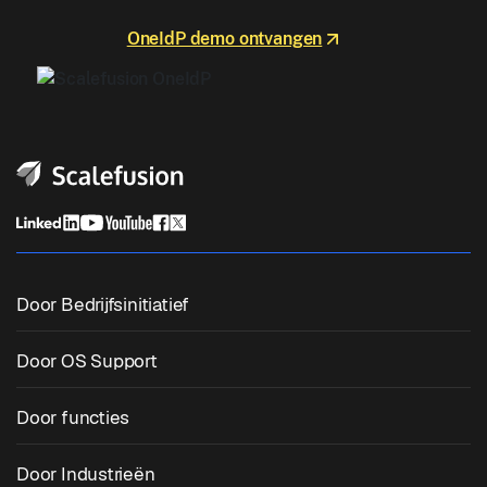
OneIdP demo ontvangen
Door Bedrijfsinitiatief
Uniform eindpuntbeheer
Door OS Support
Mobiel apparaatbeheer
Windows-beheer
Door functies
Zebra Device Management
macOS-beheer
OS patchbeheer
Door Industrieën
Kiosksoftware