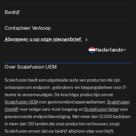
Android-beheer
App-patching door derden
Gezondheidszorg
Breng uw eigen apparaat mee (BYOD)
Bedrijf
iOS-beheer
Windows App Catalogus
Onderwijs
Software voor desktopbeheer
Over ons
Linux-beheer
Contacteer Verkoop
Voorwaardelijke toegang
Last Mile-levering
OneIdP
Waarom Scalefusion
ChromeOS Management
Abonneer u op onze nieuwsbrief
sales[at]scalefusion.com
Controle op afstand
Detailhandel
Contact Us
Nederlands
Apple TV Management
support[at]scalefusion.com
Alle functies
Logistiek
Hulp Documenten
US: +1-415-650-4500
Over Scalefusion UEM
BFSI
Blog
UK: +44-7520-641664
Scalefusion biedt een uitgebreide suite van producten die zijn
Nieuwskamer
ontworpen om endpoint-, gebruikers- en toegangsbeheer voor IT-
NZ: +64-9-888-4315
teams te vereenvoudigen. De krachtige productlijn omvat
Careers
India: +91-63694-45500
Scalefusion UEM
voor gestroomlijnd apparaatbeheer,
Scalefusion
OneIdP
voor veilige zero-trust toegang en
Scalefusion Veltar
voor
geavanceerde endpointbeveiliging. Met meer dan 12.000 bedrijven
in meer dan 120 landen die onze producten vertrouwen, zorgt
Scalefusion ervoor dat uw bedrijf altijd een stap voor blijft.