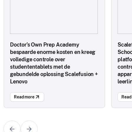
Doctor’s Own Prep Academy
Scale
bespaarde enorme kosten en kreeg
Schoo
volledige controle over
platf
studententablets met de
contr
gebundelde oplossing Scalefusion +
appar
Lenovo
leerl
Read more
Read