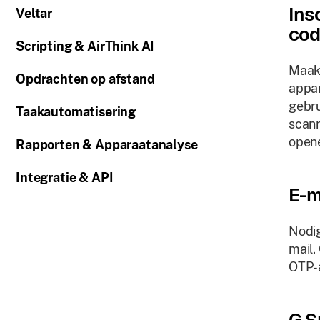
Ins
Veltar
co
Scripting & AirThink AI
Maak 
Opdrachten op afstand
appar
gebru
Taakautomatisering
scann
opene
Rapporten & Apparaatanalyse
Integratie & API
E-m
Nodig
mail.
OTP-a