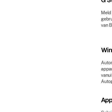
G S
Meld 
gebru
van 
Win
Autom
appar
vanui
Auto
App