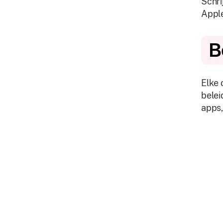
Schri
Appl
B
Elke 
belei
apps,