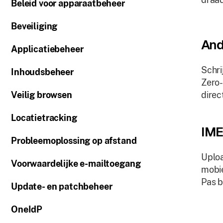
Beleid voor apparaatbeheer
Beveiliging
And
Applicatiebeheer
Schri
Inhoudsbeheer
Zero-
Veilig browsen
direc
Locatietracking
IME
Probleemoplossing op afstand
Uplo
Voorwaardelijke e-mailtoegang
mobie
Pas b
Update- en patchbeheer
OneIdP