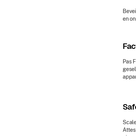
Bevei
en on
Fac
Pas F
gesel
appar
Saf
Scale
Attes