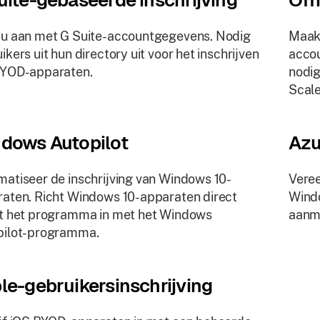
uite-gebaseerde inschrijving
Off
u aan met G Suite-accountgegevens. Nodig
Maak
ikers uit hun directory uit voor het inschrijven
acco
BYOD-apparaten.
nodig
Scale
dows Autopilot
Azu
atiseer de inschrijving van Windows 10-
Veree
aten. Richt Windows 10-apparaten direct
Windo
t het programma in met het Windows
aanme
pilot-programma.
le-gebruikersinschrijving