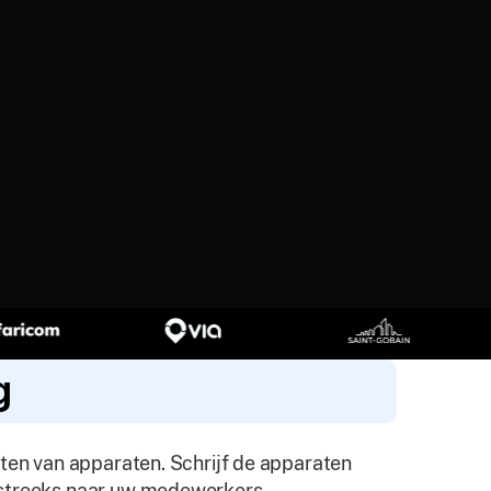
g
hten van apparaten. Schrijf de apparaten
tstreeks naar uw medewerkers.