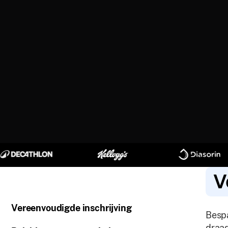
V
Vereenvoudigde inschrijving
Bespa
draad