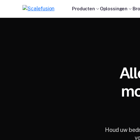
Producten
Oplossingen
Br
Al
mo
Houd uw bedri
vo