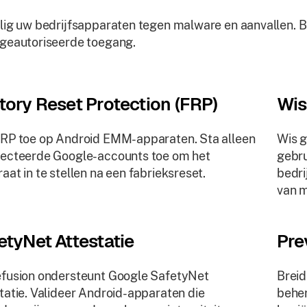
lig uw bedrijfsapparaten tegen malware en aanvallen.
geautoriseerde toegang.
tory Reset Protection (FRP)
Wis
RP toe op Android EMM-apparaten. Sta alleen
Wis g
ecteerde Google-accounts toe om het
gebru
aat in te stellen na een fabrieksreset.
bedri
van 
etyNet Attestatie
Pre
fusion ondersteunt Google SafetyNet
Breid
tatie. Valideer Android-apparaten die
beher