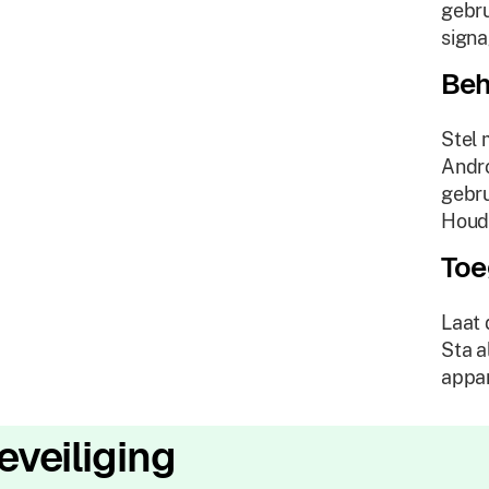
gebru
signa
Beh
Stel 
Andro
gebru
Houd 
Toe
Laat 
Sta a
appar
eveiliging