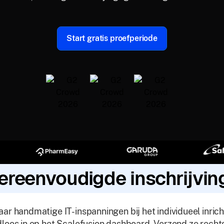
Start gratis proefperiode
ereenvoudigde inschrijvin
ar handmatige IT-inspanningen bij het individueel inric
loos in op het Scalefusion dashboard. Verzend ze rech