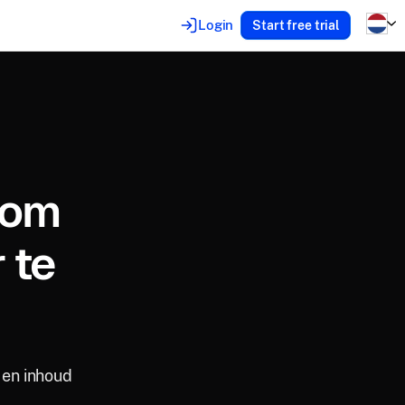
Login
Start free trial
 om
 te
 en inhoud