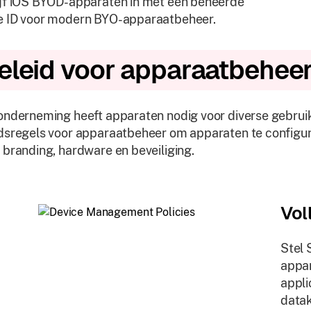
jf iOS BYOD-apparaten in met een beheerde
e ID voor modern BYO-apparaatbeheer.
eleid voor apparaatbehee
onderneming heeft apparaten nodig voor diverse gebruiks
dsregels voor apparaatbeheer om apparaten te configure
 branding, hardware en beveiliging.
Vol
Stel 
appar
appli
datak