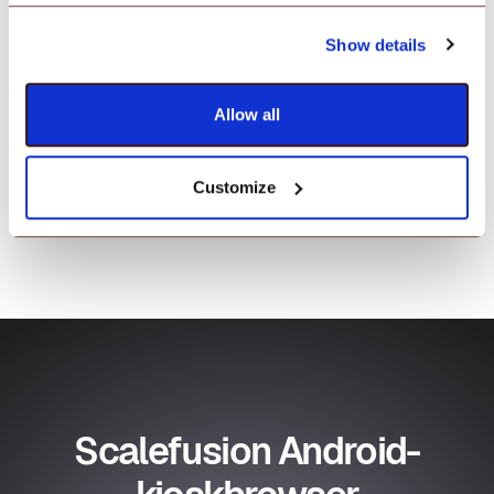
Show details
Laat uw website zien in de kioskbrowserr
Allow all
Breng uw enkele website onder de aandacht voor het
bekijken van producten, online aankopen en
productaanpassing.
Customize
Scalefusion Android-