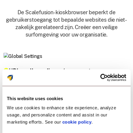
De Scalefusion-kioskbrowser beperkt de
gebruikerstoegang tot bepaalde websites die niet-
zakelijk gerelateerd zijn. Creëer een veilige
surfomgeving voor uw organisatie.
URL-snelkoppelingen/aangepaste
snelkoppelingen
Maak URL-snelkoppelingen voor meerdere websites die u
This website uses cookies
heeft goedgekeurd. Geef ze weer op het aanpasbare
startscherm van het apparaat. Zorg ervoor dat uw
We use cookies to enhance site experience, analyze
gebruikers gemakkelijk naar die websites kunnen
usage, and personalize content and assist in our
navigeren. U kunt deze URL-snelkoppelingen zelfs
marketing efforts. See our
cookie policy
.
aanpassen met een favicon naar keuze.