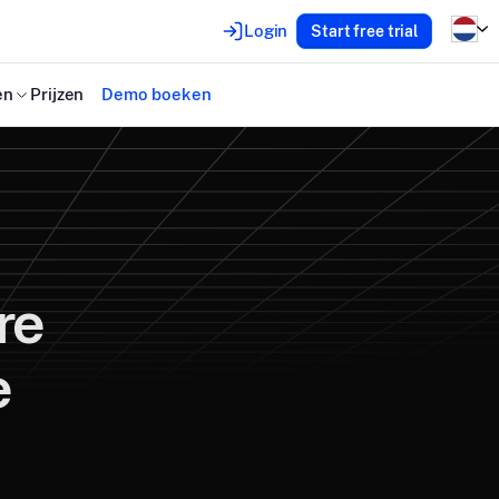
Login
Start free trial
en
Prijzen
Demo boeken
re
e