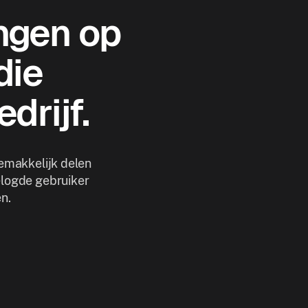
ngen op
die
drijf.
gemakkelijk delen
elogde gebruiker
n.