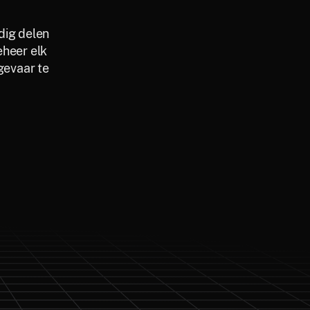
dig delen
eheer elk
gevaar te