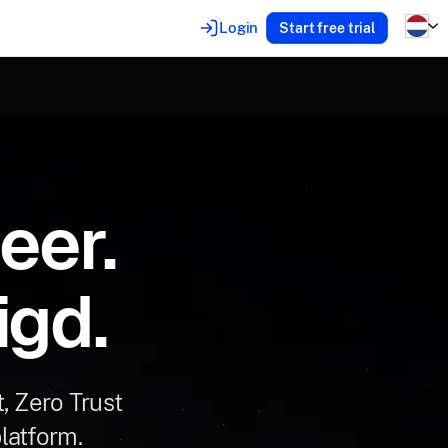
Login
Start free trial
eer.
igd.
 Zero Trust
latform.