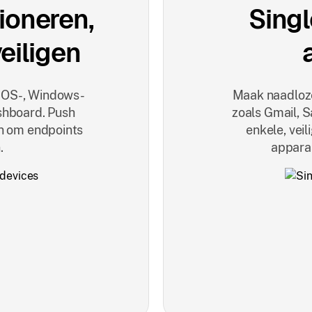
ioneren,
Singl
eiligen
cOS-, Windows-
Maak naadloze
shboard. Push
zoals Gmail, S
n om endpoints
enkele, veil
.
appara