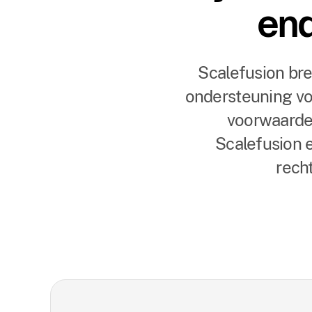
end
Scalefusion br
ondersteuning vo
voorwaarde
Scalefusion e
rech