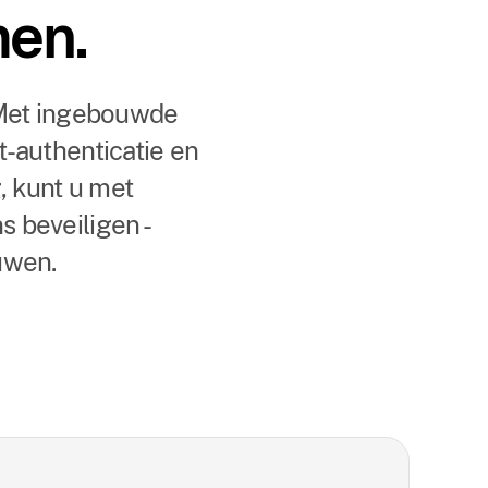
men.
 Met ingebouwde
-authenticatie en
 kunt u met
s beveiligen -
uwen.