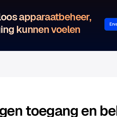
loos apparaatbeheer,
Erv
ging kunnen voelen
ngen toegang en be