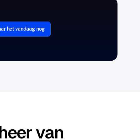
aar het vandaag nog
heer van