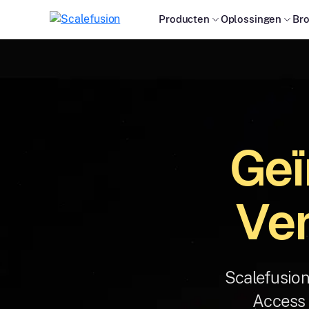
Producten
Oplossingen
Br
Geï
Ver
Scalefusio
Access 