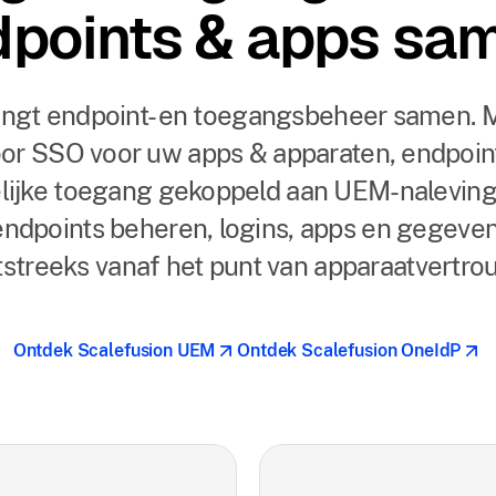
points & apps sa
engt endpoint- en toegangsbeheer samen.
or SSO voor uw apps & apparaten, endpoint
lijke toegang gekoppeld aan UEM-naleving,
ndpoints beheren, logins, apps en gegeven
tstreeks vanaf het punt van apparaatvertro
Ontdek Scalefusion UEM
Ontdek Scalefusion OneIdP