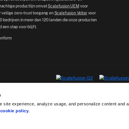
rachtige productlijn omvat
Scalefusion UEM
voor
 veilige zero-trust toegang en
Scalefusion Veltar
voor
 bedrijven in meer dan 120 landen die onze producten
 een stap voor blijft.
conform
s
 site experience, analyze usage, and personalize content and as
r
cookie policy
.
Conformiteit
Beveiliging
Privacybeleid
Algemene v