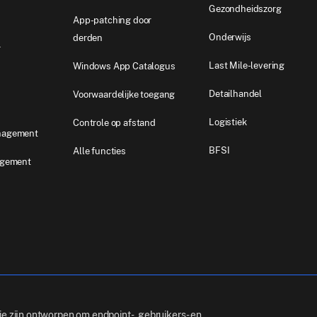
Gezondheidszorg
App-patching door
Onderwijs
derden
r
Last Mile-levering
Windows App Catalogus
Detailhandel
Voorwaardelijke toegang
Logistiek
Controle op afstand
nagement
BFSI
Alle functies
agement
ie zijn ontworpen om endpoint-, gebruikers- en