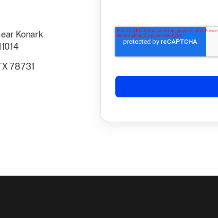
 Near Konark
11014
 TX 78731