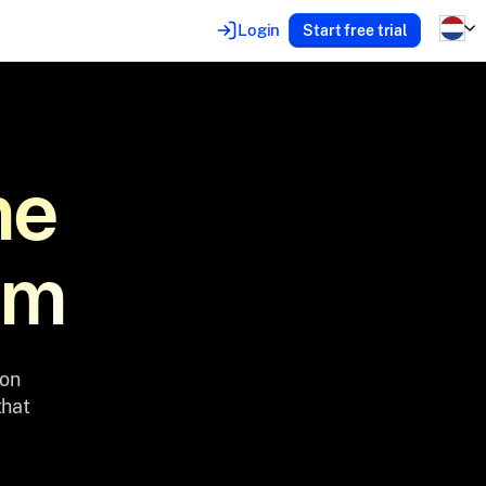
Login
Start free trial
he
am
ion
that