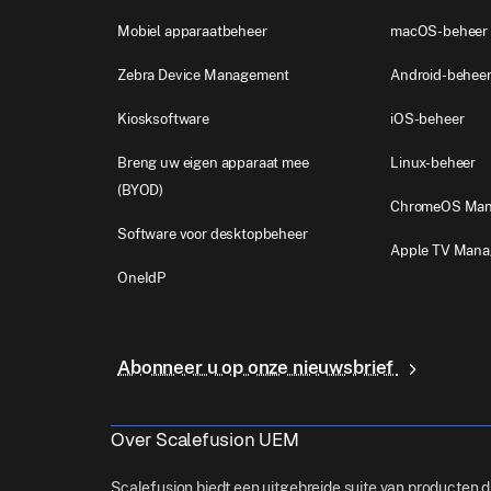
Mobiel apparaatbeheer
macOS-beheer
Zebra Device Management
Android-behee
Kiosksoftware
iOS-beheer
Breng uw eigen apparaat mee
Linux-beheer
(BYOD)
ChromeOS Ma
Software voor desktopbeheer
Apple TV Man
OneIdP
Abonneer u op onze nieuwsbrief
Over Scalefusion UEM
Scalefusion biedt een uitgebreide suite van producten d