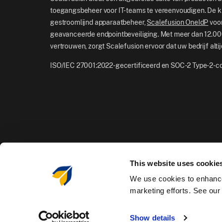
toegangsbeheer voor IT-teams te vereenvoudigen. De k
gestroomlijnd apparaatbeheer,
Scalefusion OneIdP
voor
geavanceerde endpointbeveiliging. Met meer dan 12.000
vertrouwen, zorgt Scalefusion ervoor dat uw bedrijf altijd
ISO/IEC 27001:2022-gecertificeerd en SOC-2 Type-2-
This website uses cookie
We use cookies to enhance
marketing efforts. See ou
© 2026 Scalefusion. Alle rechten voorbehouden.
Show details