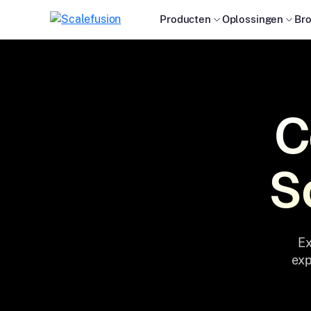
Producten
Oplossingen
Br
C
S
Ex
exp