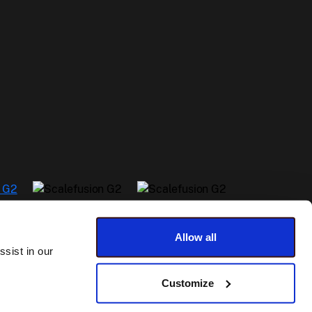
Allow all
sist in our
Customize
oorwaarden
Gemaakt van
uit Pune, India