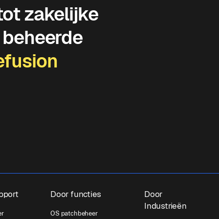
ot zakelijke
M beheerde
efusion
pport
Door functies
Door
Industrieën
er
OS patchbeheer