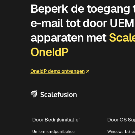
Beperk de toegang t
e-mail tot door UE
apparaten met
Scal
OneIdP
OneIdP demo ontvangen
Door Bedrijfsinitiatief
Door OS Su
Uniform eindpuntbeheer
Windows-behe