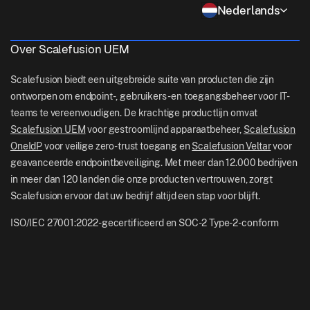
Contact Us
Nederlands
Apple TV Management
support[at]scalefusion.com
Alle functies
Logistiek
Hulp Documenten
US: +1-415-650-4500
Over Scalefusion UEM
BFSI
Blog
UK: +44-7520-641664
Scalefusion biedt een uitgebreide suite van producten die zijn
Nieuwskamer
ontworpen om endpoint-, gebruikers- en toegangsbeheer voor IT-
NZ: +64-9-888-4315
teams te vereenvoudigen. De krachtige productlijn omvat
Careers
India: +91-63694-45500
Scalefusion UEM
voor gestroomlijnd apparaatbeheer,
Scalefusion
OneIdP
voor veilige zero-trust toegang en
Scalefusion Veltar
voor
geavanceerde endpointbeveiliging. Met meer dan 12.000 bedrijven
in meer dan 120 landen die onze producten vertrouwen, zorgt
Scalefusion ervoor dat uw bedrijf altijd een stap voor blijft.
ISO/IEC 27001:2022-gecertificeerd en SOC-2 Type-2-conform