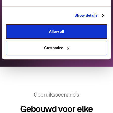
3. Compileren en implementeren
Show details
Genereer een zelfuittrekbaar
installatieprogramma en push dit vanaf het
Allow all
dashboard naar apparaten.
Customize
Gebruiksscenario's
Gebouwd voor elke