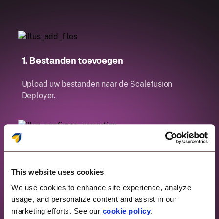
1. Bestanden toevoegen
Upload uw bestanden naar de Scalefusion
Deployer.
2. Uitvoering configureren
This website uses cookies
Definieer de taakuitvoeringsvolgorde, pre-
controles en post-acties.
We use cookies to enhance site experience, analyze
usage, and personalize content and assist in our
marketing efforts. See our
cookie policy
.