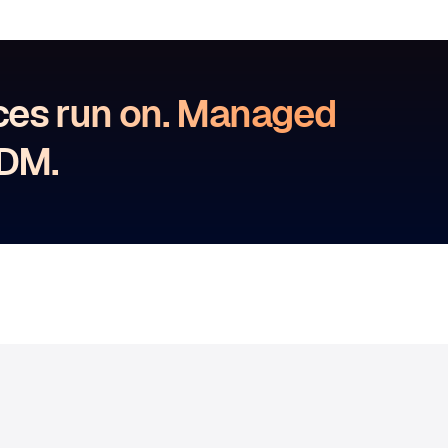
ces run on. Managed
MDM.