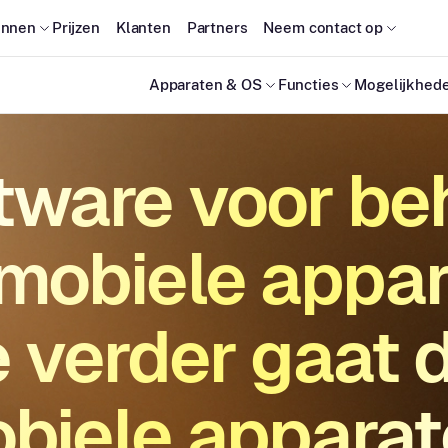
onnen
Prijzen
Klanten
Partners
Neem contact op
Apparaten & OS
Functies
Mogelijkhed
tware voor be
mobiele appa
e verder gaat 
biele apparat