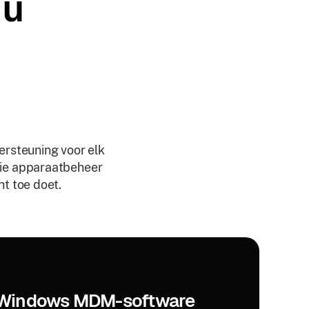
 u
ersteuning voor elk
die apparaatbeheer
t toe doet.
Windows MDM-software