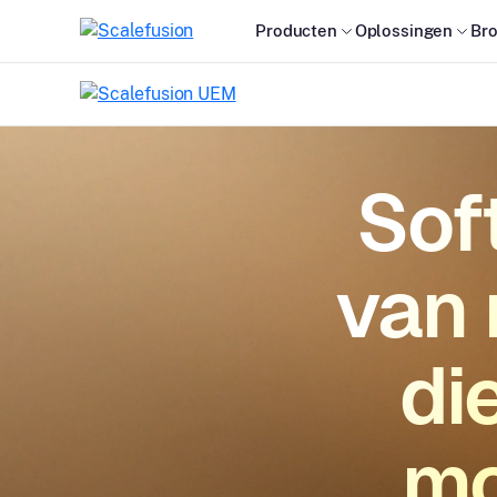
Producten
Oplossingen
Br
Sof
van 
di
mo