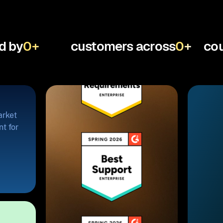
d by
0
+
customers across
0
+
cou
arket
t for