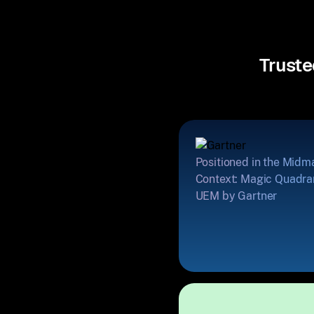
Truste
Positioned in the Midm
Context: Magic Quadran
UEM by Gartner