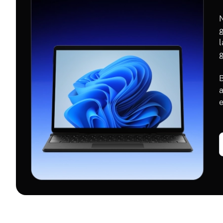
g
l
B
a
e