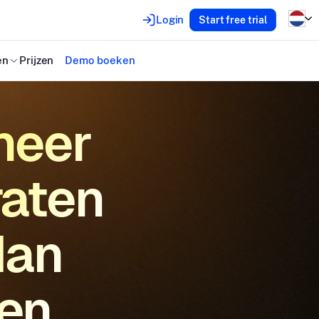
Login
Start free trial
en
Prijzen
Demo boeken
heer
raten
dan
en.