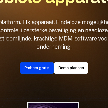
platform. Elk apparaat. Eindeloze mogelijkh
ontrole, ijzersterke beveiliging en naadloz
estroomlijnde, krachtige MDM-software vo
onderneming.
Probeer gratis
Demo plannen