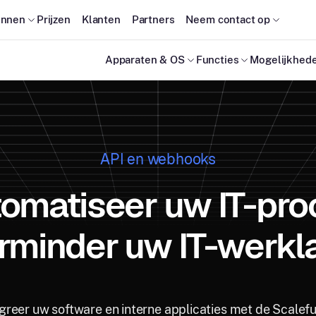
onnen
Prijzen
Klanten
Partners
Neem contact op
Apparaten & OS
Functies
Mogelijkhed
API en webhooks
omatiseer uw IT-pro
rminder uw IT-werkla
greer uw software en interne applicaties met de Scalef