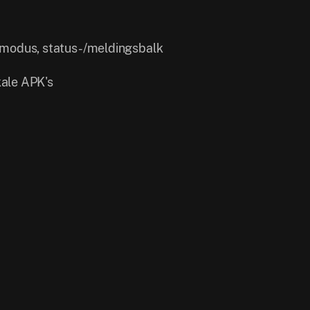
tmodus, status-/meldingsbalk
kale APK's