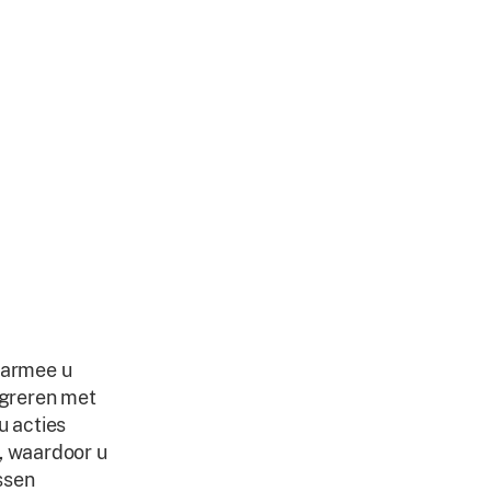
aarmee u
egreren met
u acties
, waardoor u
ssen