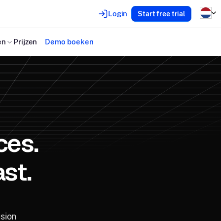
Login
Start free trial
en
Prijzen
Demo boeken
ces.
st.
usion