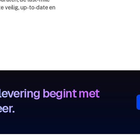
 veilig, up-to-date en
levering begint met
er.