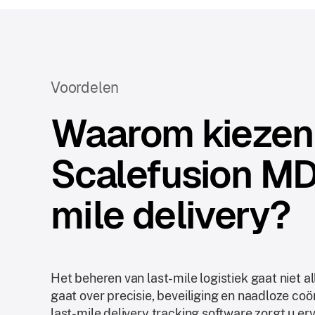
Voordelen
Waarom kiezen
Scalefusion MD
mile delivery?
Het beheren van last-mile logistiek gaat niet 
gaat over precisie, beveiliging en naadloze coö
last-mile delivery tracking software zorgt u er