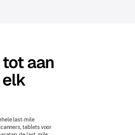
 tot aan
 elk
hele last-mile
canners, tablets voor
araten, de last-mile