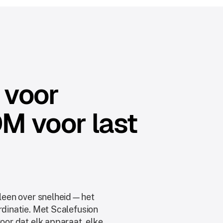
 voor
M voor last
alleen over snelheid—het
rdinatie. Met Scalefusion
voor dat elk apparaat, elke