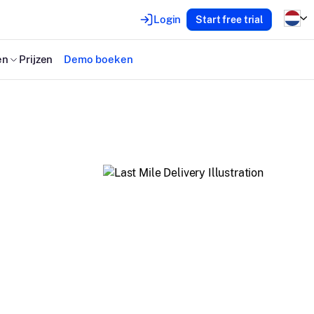
Login
Start free trial
en
Prijzen
Demo boeken