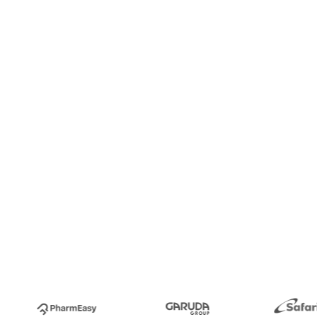
araatcontrole,
g ervoor dat elk
uw leveringen te
ngen.