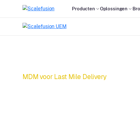
Producten
Oplossingen
Br
MDM voor Last Mile Delivery
Krachtige softwa
last-mile manag
Elke levering su