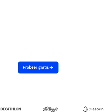
maken.
Beheer last-mile leveringen met volledige app
real-time tracking en robuuste beveiliging. Zor
apparaat vergrendeld, geladen en klaar is om 
ondersteunen—zonder vertragingen of afleidi
Probeer gratis