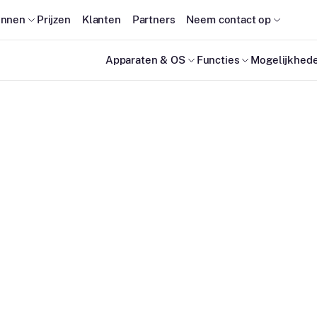
onnen
Prijzen
Klanten
Partners
Neem contact op
Apparaten & OS
Functies
Mogelijkhed
re voor
ement.
ccesvol