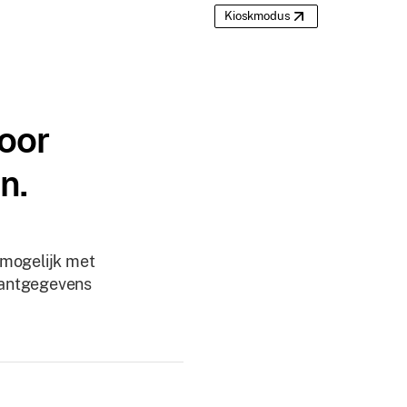
Kioskmodus
voor
n.
 mogelijk met
lantgegevens