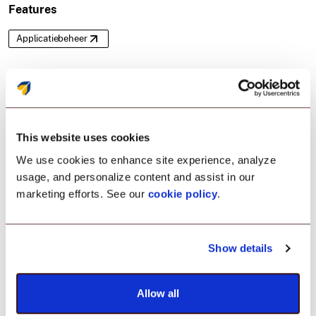
Features
Applicatiebeheer
This website uses cookies
We use cookies to enhance site experience, analyze
Alle apparaten zijn op uw radar.
usage, and personalize content and assist in our
marketing efforts. See our
cookie policy
.
Versterk uw non-profitorganisatie met real-time
Show details
locatiebepaling. Of het nu gaat om het monitoren
van veldoperaties of het waarborgen van de
veiligheid van uw teams, krijg de juiste zichtbaarheid
Allow all
die u nodig heeft.