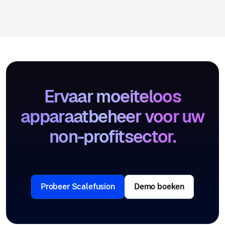
Ervaar moeiteloos
apparaatbeheer voor uw
non-profitsector.
Probeer Scalefusion
Demo boeken