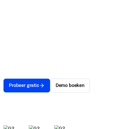
Laat elk apparaat meetellen voor uw doel.
Vereenvoudig IT-beheer, beveilig gevoelige
gegevens en verlaag kosten, zodat u minder tijd
kwijt bent aan technische problemen en meer tijd
kunt besteden aan het maken van impact. Laat
Scalefusion uw apparaten beheren – uw missie
verdient niets minder.
Probeer gratis
Demo boeken
Wereldwijd vertrouwd door meer dan 12.000
bedrijven.