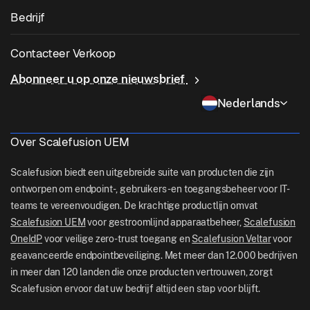
App-patching door derden
Gezondheidszorg
Breng uw eigen apparaat mee (BYOD)
Bedrijf
iOS-beheer
Windows App Catalogus
Onderwijs
Software voor desktopbeheer
Over ons
Linux-beheer
Contacteer Verkoop
Voorwaardelijke toegang
Last Mile-levering
OneIdP
Waarom Scalefusion
ChromeOS Management
Abonneer u op onze nieuwsbrief
sales[at]scalefusion.com
Controle op afstand
Detailhandel
Contact Us
Nederlands
Apple TV Management
support[at]scalefusion.com
Alle functies
Logistiek
Hulp Documenten
US: +1-415-650-4500
Over Scalefusion UEM
BFSI
Blog
UK: +44-7520-641664
Scalefusion biedt een uitgebreide suite van producten die zijn
Nieuwskamer
ontworpen om endpoint-, gebruikers- en toegangsbeheer voor IT-
NZ: +64-9-888-4315
teams te vereenvoudigen. De krachtige productlijn omvat
Careers
India: +91-63694-45500
Scalefusion UEM
voor gestroomlijnd apparaatbeheer,
Scalefusion
OneIdP
voor veilige zero-trust toegang en
Scalefusion Veltar
voor
geavanceerde endpointbeveiliging. Met meer dan 12.000 bedrijven
in meer dan 120 landen die onze producten vertrouwen, zorgt
Scalefusion ervoor dat uw bedrijf altijd een stap voor blijft.