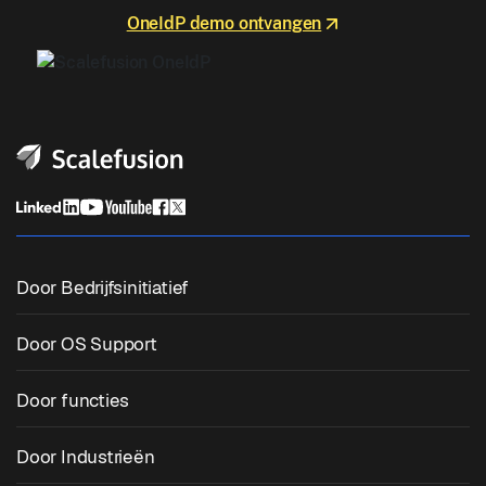
OneIdP demo ontvangen
Door Bedrijfsinitiatief
Uniform eindpuntbeheer
Door OS Support
Mobiel apparaatbeheer
Windows-beheer
Door functies
Zebra Device Management
macOS-beheer
OS patchbeheer
Door Industrieën
Kiosksoftware
Android-beheer