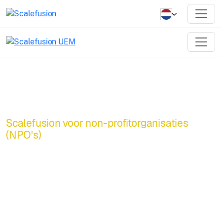
Scalefusion voor non-profitorganisaties
(NPO's)
Apparaatbeheer dat
net zoveel geeft als
u.